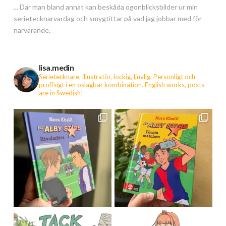
... Där man bland annat kan beskåda ögonblicksbilder ur min
serietecknarvardag och smygtittar på vad jag jobbar med för
närvarande.
lisa.medin
Serietecknare, illustratör, lockig, ljuvlig. Personligt och
proffsigt i en oslagbar kombination.
English works, posts
are in Swedish!