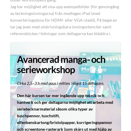
Jag har möjlighet att visa upp exempelbilder (för genomgång
av teckningsövningarna) från medtagen iPad (med
konverteringsdosa för HDMI- eller VGA-sladd). På begäran
tar jag även med utskrivningsbara övningsstenciler samt
referensböcker/-tidningar som deltagarna kan bläddra i.
Avancerad manga- och
serieworkshop
Cirka 2,5–3 h med paus i mitten. Högst 15 deltagare.
Den här kursen tar mer ingående upp teknik och
hantverk och ger deltagarna möjlighet att arbeta med
serietecknarmaterial såsom olika typer av
tuschpennor, tuschstift,
elfenbenskartong/bristolpapper, korrigeringspennor
och screentone-rasterark (som skärs ut med hjälp av