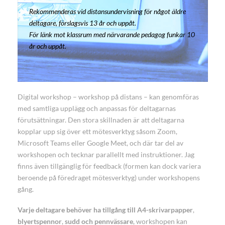
Rekommenderas vid distansundervisning för något äldre
deltagare, förslagsvis 13 år och uppåt.
För länk mot klassrum med närvarande pedagog funkar 10
år och uppåt.
Digital workshop – workshop på distans – kan genomföras
med samtliga upplägg och anpassas för deltagarnas
förutsättningar. Den stora skillnaden är att deltagarna
kopplar upp sig över ett mötesverktyg såsom Zoom,
Microsoft Teams eller Google Meet, och där tar del av
workshopen och tecknar parallellt med instruktioner. Jag
finns även tillgänglig för feedback (formen kan dock variera
beroende på föredraget mötesverktyg) under workshopens
gång.
Varje deltagare behöver ha tillgång till A4-skrivarpapper
,
blyertspennor
,
sudd och pennvässare
, workshopen kan