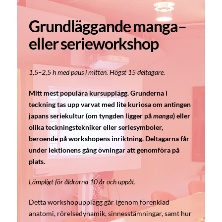
Grundläggande manga–
eller serieworkshop
1,5–2,5 h med paus i mitten. Högst 15 deltagare.
Mitt mest populära kursupplägg. Grunderna i
teckning tas upp varvat med lite kuriosa om antingen
japans seriekultur (om tyngden ligger på
manga
) eller
olika teckningstekniker eller seriesymboler,
beroende på workshopens inriktning. Deltagarna får
under lektionens gång övningar att genomföra på
plats.
Lämpligt för åldrarna 10 år och uppåt.
Detta workshopupplägg går igenom förenklad
anatomi, rörelsedynamik, sinnesstämningar, samt hur