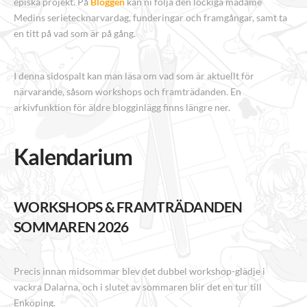
episka projekt. På
Bloggen
kan ni följa den lockiga madame
Medins serietecknarvardag, funderingar och framgångar, samt ta
en titt på vad som är på gång.
I denna sidospalt kan man läsa om vad som är aktuellt för
närvarande, såsom workshops och framträdanden. En
arkivfunktion för äldre blogginlägg finns längre ner.
Kalendarium
WORKSHOPS & FRAMTRÄDANDEN
SOMMAREN 2026
Precis innan midsommar blev det dubbel workshop-glädje i
vackra Dalarna, och i slutet av sommaren blir det en tur till
Enköping.