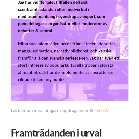
Jag har vid flertalet tillfällen deltagit i
scenframträdanden eller medverkat i
mediasammanhang i egenskap av expert, som
paneldeltagare, organisatör eller moderator av
debatter & samtal.
Mina specialområden berör främst tecknade serier,
manga, animation, narrativ bildkonst, och kanske
framför allt den svenska seriescenen. Jag har även ett
stort intresse av populärkulturella troper i största
allmänhet, och hur de implementeras i berättelser
riktade till en ung publik.
Läs mer om mina tidigare uppdrag under fliken
CV
.
Framträdanden i urval