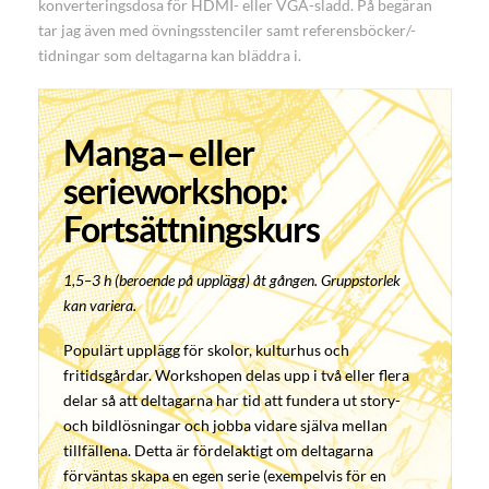
konverteringsdosa för HDMI- eller VGA-sladd. På begäran
tar jag även med övningsstenciler samt referensböcker/-
tidningar som deltagarna kan bläddra i.
Manga– eller
serieworkshop:
Fortsättningskurs
1,5–3 h (beroende på upplägg) åt gången. Gruppstorlek
kan variera.
Populärt upplägg för skolor, kulturhus och
fritidsgårdar. Workshopen delas upp i två eller flera
delar så att deltagarna har tid att fundera ut story-
och bildlösningar och jobba vidare själva mellan
tillfällena. Detta är fördelaktigt om deltagarna
förväntas skapa en egen serie (exempelvis för en