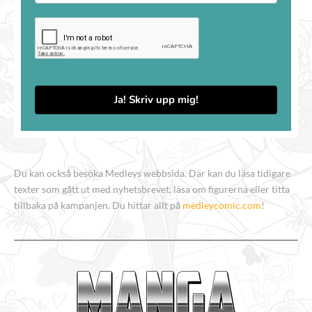
Ja! Skriv upp mig!
Du kan också besöka Medleys webbsida. Där kan du läsa tidigare
texter som gått ut med nyhetsbrevet, läsa om figurerna eller titta
tillbaka på kampanjen. Du hittar allt på
medleycomic.com
!