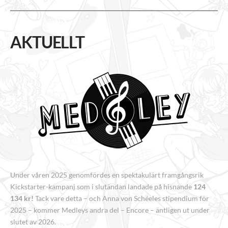
AKTUELLT
Under våren 2025 genomfördes en spektakulärt framgångsrik
Kickstarter-kampanj som i slutändan landade på hisnande
124
134 kr!
Tack vare detta – och Anna von Schéeles stipendium för
2025 – kommer Medleys andra del – Encore – äntligen ut under
slutet av 2026.