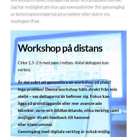
Jag har möjlighet att visa upp exempelbilder (för genomgång
av teckningsövningarna) på projektor eller skärm via
medtagen iPad.
Workshop på distans
Cirka 1,5–2 h med paus i mitten. Antal deltagare kan
variera.
Är det svårt att genomföra en workshop på plats?
Inga problem! Denna workshop hålls direkt från min
ateljé – var deltagarna än befinner sig. Fokus kan
ligga på grundläggande eller mer avancerade
tekniker, serie-och bildberättande, olika verktyg samt
möjliggör direkt feedback till hemmet
eller klassrummet.
Genomgång med digitala verktyg är också möjlig.