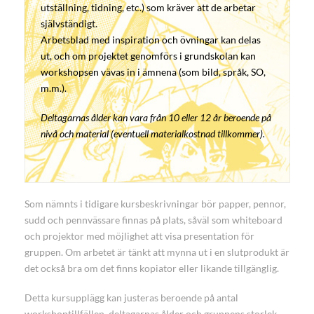
utställning, tidning, etc.) som kräver att de arbetar
självständigt.
Arbetsblad med inspiration och övningar kan delas
ut, och om projektet genomförs i grundskolan kan
workshopsen vävas in i ämnena (som bild, språk, SO,
m.m.).
Deltagarnas ålder kan vara från 10 eller 12 år beroende på
nivå och material (eventuell materialkostnad tillkommer).
Som nämnts i tidigare kursbeskrivningar bör papper, pennor,
sudd och pennvässare finnas på plats, såväl som whiteboard
och projektor med möjlighet att visa presentation för
gruppen. Om arbetet är tänkt att mynna ut i en slutprodukt är
det också bra om det finns kopiator eller likande tillgänglig.
Detta kursupplägg kan justeras beroende på antal
workshoptillfällen, deltagarnas ålder och gruppens storlek.