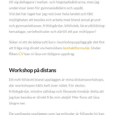
till sig deltagare i mellan- och högstadieåldrarna, men jag
undervisar även för gymnasieåldern och uppåt.
Vid det här laget har jag rest över hela landet och fått
möjligheten att besöka och arbeta med bland annat grund-
och gymnasieklasser, fritidsgårdar, bibliotek, lärarutbildning-
temadagar, seriefestivaler och därtill ett par möhippor!
Söker ni ett skräddarsytt kurs-/workshopupplägg går det fint
att fråga mig direkt via hemsidans
kontaktformulär
. Under
fliken
CV
kan ni läsa om tidigare uppdrag.
Workshop på distans
Ett nytt tillskott bland uppläggen är mina distansworkshops,
där workshopen hålls helt över nätet. För skolor,
fritidsgårdar, mindre sällskap och liknande innebär detta att
jag kan besöka er direkt från min ateljé! Mer finns att läsa
längre ner.
De vanligaste uppläggen som jag erbjuder är följande (ni kan