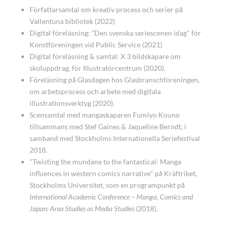
Författarsamtal om kreativ process och serier på
Vallentuna bibliotek (2022)
Digital föreläsning: ”Den svenska seriescenen idag" för
Konstföreningen vid Public Service (2021)
Digital föreläsning & samtal: X 3 bildskapare om
skoluppdrag, för Illustratörcentrum (2020).
Föreläsning på Glasdagen
hos Glasbranschföreningen,
om arbetsprocess och arbete med digitala
illustrationsverktyg (2020).
Scensamtal med mangaskaparen Fumiyo Kouno
t
illsammans med Stef Gaines & Jaqueline Berndt, i
samband med Stockholms Internationella Seriefestival
2018.
"Twisting the mundane to the fantastical: Manga
influences in western comics narrative" p
å Kräftriket,
Stockholms Universitet, som en programpunkt på
International Academic Conference – Manga, Comics and
Japan: Area Studies as Media Studies
(2018).