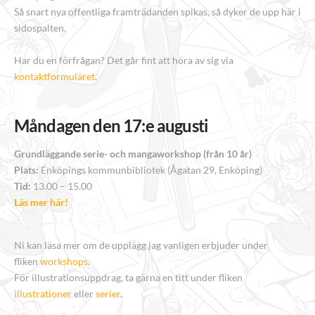
Så snart nya offentliga framträdanden spikas, så dyker de upp här i
sidospalten.
Har du en förfrågan? Det går fint att höra av sig via
kontaktformuläret
.
Måndagen den 17:e augusti
Grundläggande serie- och mangaworkshop (från 10 år)
Plats:
Enköpings kommunbibliotek (Ågatan 29, Enköping)
Tid:
13.00 – 15.00
Läs mer här!
Ni kan läsa mer om de upplägg jag vanligen erbjuder under
fliken
workshops
.
För illustrationsuppdrag, ta gärna en titt under fliken
illustrationer
eller
serier
.