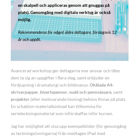
en skalpell och appliceras genom att gnuggas på
plats). Genomgång med digitala verktyg är också
möjlig.
Rekommenderas för något äldre deltagare, förslagsvis 12
år och uppåt.
Avancerad workshop ger deltagarna mer ansvar och låter
dem ta sig an uppgifter i flera steg, samt erbjuder en
fördjupning i dramaturgi och bildmanus.
Ohålade A4-
skrivarpapper
,
blyertspennor
,
sudd och pennvässare
, samt
projektor
(eller motsvarande lösning) behövs finnas på plats.
En schablon-materialkostnad kan tillkomma för
serieteckningsmaterial som införskaffas inför kursen.
Jag har möjlighet att visa upp exempelbilder (för genomgång
av teckningsövningarna) från medtagen iPad med