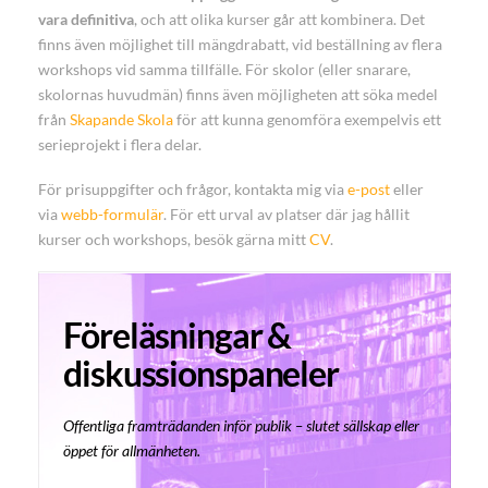
vara definitiva
, och att olika kurser går att kombinera. Det
finns även möjlighet till mängdrabatt, vid beställning av flera
workshops vid samma tillfälle. För skolor (eller snarare,
skolornas huvudmän) finns även möjligheten att söka medel
från
Skapande Skola
för att kunna genomföra exempelvis ett
serieprojekt i flera delar.
För prisuppgifter och frågor, kontakta mig via
e-post
eller
via
webb-formulär
. För ett urval av platser där jag hållit
kurser och workshops, besök gärna mitt
CV
.
Föreläsningar &
diskussionspaneler
Offentliga framträdanden inför publik – slutet sällskap eller
öppet för allmänheten.