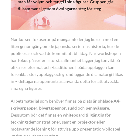
man får volym och tyngd i sina figurer. Gruppen går
tillsammans igenom övningarna steg för steg.
När kursen fokuserar på
manga
inleder jag kursen med en
liten genomgång om de japanska seriernas historia, hur de
publiceras och vad de kommit att bli idag. När workshopen
har fokus på
serier
i största allmänhet lägger jag tonvikt på
olika serieformat och -traditioner. I båda uppläggen kan
förenklat storyupplägg och grundläggande dramaturgi flikas
in – deltagarna uppmuntras använda detta för att utveckla
sina egna figurer.
Arbetsmaterial som behöver finnas på plats är
ohålade A4-
skrivarpapper
,
blyertspennor
,
sudd
och
pennvässare
.
Dessutom bör det finnas en
whiteboard
tillgänglig för
teckningsdemonstrationer, samt en
projektor
eller
motsvarande lösning för att visa upp presentation/bildspel
under workshopens gång.