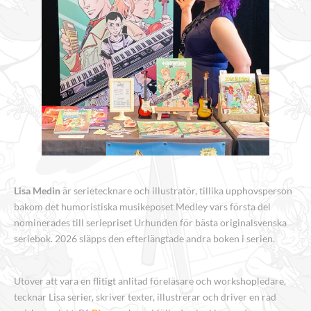
Lisa Medin
är serietecknare och illustratör, tillika upphovsperson
bakom det humoristiska musikeposet Medley vars första del
nominerades till seriepriset Urhunden för bästa originalsvenska
seriebok. 2026 släpps den efterlängtade andra boken i serien.
Utöver att vara en flitigt anlitad föreläsare och workshopledare,
tecknar Lisa serier, skriver texter, illustrerar och driver en rad