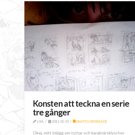
Konsten att teckna en serie
tre gånger
LISA
2011-01-23
OKATEGORISERADE
Okej, mitt inlägg om tuttar och karaktärsklyschor