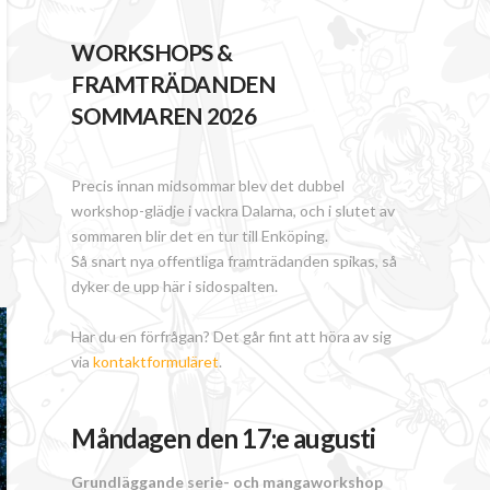
WORKSHOPS &
FRAMTRÄDANDEN
SOMMAREN 2026
Precis innan midsommar blev det dubbel
workshop-glädje i vackra Dalarna, och i slutet av
sommaren blir det en tur till Enköping.
Så snart nya offentliga framträdanden spikas, så
dyker de upp här i sidospalten.
Har du en förfrågan? Det går fint att höra av sig
via
kontaktformuläret
.
Måndagen den 17:e augusti
Grundläggande serie- och mangaworkshop