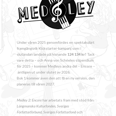
Under våren 2025 genomfördes en spektakulärt
framgångsrik Kickstarter-kampanj som i
slutändan landade på hisnande
124 134 kr!
Tack
vare detta – och Anna von Schéeles stipendium
för 2025 – kommer Medleys andra del – Encore –
äntligen ut under slutet av 2026.
Bok 1 kommer även den att få en ny version, den
planeras till våren 2027.
Medley 2: Encore
har arbetats fram med stöd från
Längmanska Kulturfonden, Sveriges
Författarförbund
,
Sveriges Författarfond
och