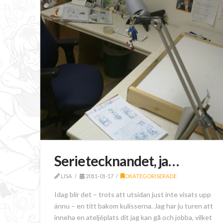
Serietecknandet, ja…
LISA
2011-01-17
OKATEGORISERADE
Idag blir det – trots att utsidan just inte visats upp
ännu – en titt bakom kulisserna. Jag har ju turen att
inneha en ateljéplats dit jag kan gå och jobba, vilket