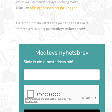
Nordiska Oberoende Förlags Förening (NoFF).
Man kan
följa processen här på bloggen
.
Däremot, om du vill få reda på det senaste allra
först: skriv upp dig på
Medleys nyhetsbrev!
Medleys nyhetsbrev
Skriv in din e-postadress här!