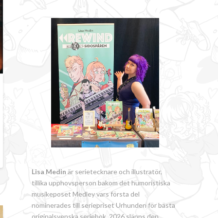
Lisa Medin
är serietecknare och illustratör,
tillika upphovsperson bakom det humoristiska
musikeposet Medley vars första del
nominerades till seriepriset Urhunden för bästa
originalsvenska seriebok. 2026 släpps den