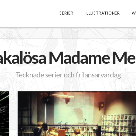
SERIER
ILLUSTRATIONER
W
kalösa Madame Me
Tecknade serier och frilansarvardag