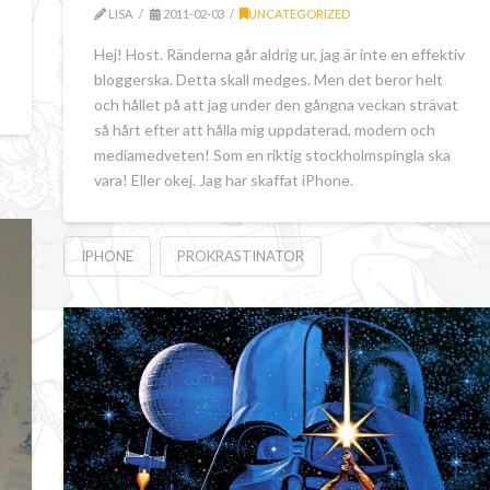
LISA
2011-02-03
UNCATEGORIZED
Hej! Host. Ränderna går aldrig ur, jag är inte en effektiv
bloggerska. Detta skall medges. Men det beror helt
och hållet på att jag under den gångna veckan strävat
så hårt efter att hålla mig uppdaterad, modern och
mediamedveten! Som en riktig stockholmspingla ska
vara! Eller okej. Jag har skaffat iPhone.
IPHONE
PROKRASTINATOR