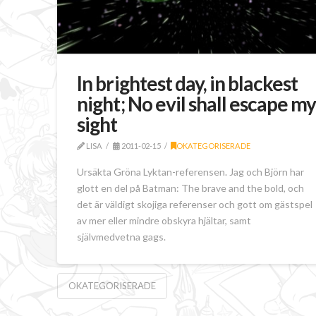
In brightest day, in blackest
night; No evil shall escape m
sight
LISA
2011-02-15
OKATEGORISERADE
Ursäkta Gröna Lyktan-referensen. Jag och Björn har
glott en del på Batman: The brave and the bold, och
det är väldigt skojiga referenser och gott om gästspel
av mer eller mindre obskyra hjältar, samt
självmedvetna gags.
OKATEGORISERADE