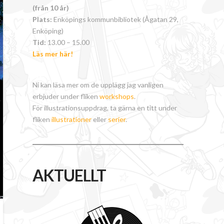
(från 10 år)
Plats:
Enköpings kommunbibliotek (Ågatan 29,
Enköping)
Tid:
13.00 – 15.00
Läs mer här!
Ni kan läsa mer om de upplägg jag vanligen
erbjuder under fliken
workshops
.
För illustrationsuppdrag, ta gärna en titt under
fliken
illustrationer
eller
serier
.
AKTUELLT