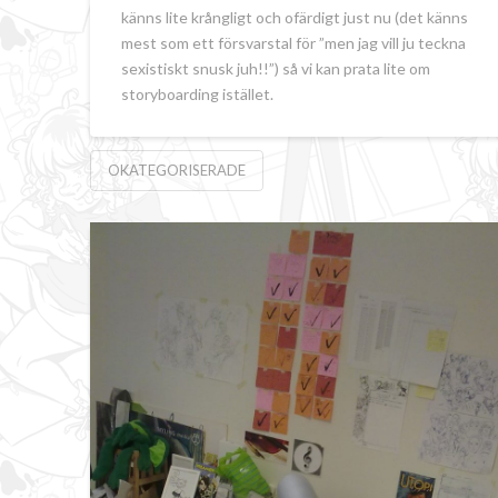
känns lite krångligt och ofärdigt just nu (det känns
mest som ett försvarstal för ”men jag vill ju teckna
sexistiskt snusk juh!!”) så vi kan prata lite om
storyboarding istället.
OKATEGORISERADE