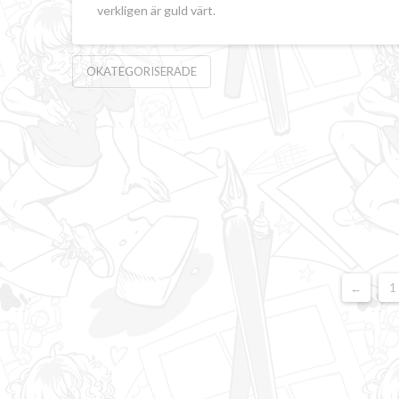
verkligen är guld värt.
OKATEGORISERADE
←
1