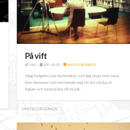
y
På vift
LISA
2011-02-05
OKATEGORISERADE
Idag invigdes nya Serieteket, och jag slogs mot mina
inre demoner och bestämde mig för att sticka ut
hakan och teckna lite till musik.
OKATEGORISERADE