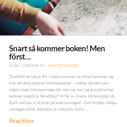
Snart så kommer boken! Men
först…
LISA
2013-02-14
UNCATEGORIZED
Tjuvtitt från Utopi #9. I nästa nummer av Utopi kommer jag
inte att delta med ett Medleykapitel – istället ska det vara
någon slags fotoreportage där man ser hur jag gravallvarligt
tecknar slapstick. Skrattfest? Vi får se. Känns lite konstigt, så…
Äsch vad fan, vi drattar på med omslaget! Det färdiga, riktiga
omslaget alltså. Baksidan är också fin, kolla …
Read More