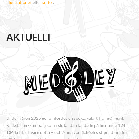
illustrationer
eller
serier
.
AKTUELLT
Under våren 2025 genomfördes en spektakulärt framgångsrik
Kickstarter-kampanj som i slutändan landade på hisnande
124
134 kr!
Tack vare detta – och Anna von Schéeles stipendium för