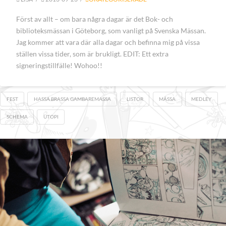
Först av allt – om bara några dagar är det Bok- och
biblioteksmässan i Göteborg, som vanligt på Svenska Mässan.
Jag kommer att vara där alla dagar och befinna mig på vissa
ställen vissa tider, som är brukligt. EDIT: Ett extra
signeringstillfälle! Wohoo!!
FEST
HASSA BRASSA GAMBAREMASSA
LISTOR
MÄSSA
MEDLEY
SCHEMA
UTOPI