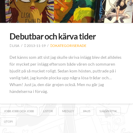
Debutbar och kärva tider
LISA
2013-11-19
OKATEGORISERADE
Det känns som att sist jag skulle skriva inlägg blev det alldeles
för mycket per inlägg eftersom både våren och sommaren
bjudit på så mycket roligt. Sedan kom hösten, puttrade på i
vanlig takt, jag kunde plocka upp några lösa trådar och…
Wham! Just ja, den där grejen också. Men nu går jag
händelserna i förväg.
JOBB JOBB OCH JOBB
LISTOR
MEDLEY
PAUS
SJÄLVKRITIK
UTOPI