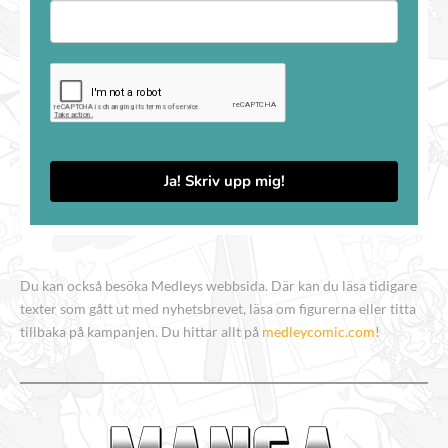
Ja! Skriv upp mig!
Du kan också besöka Medleys webbsida. Där kan du läsa tidigare
texter som gått ut med nyhetsbrevet, läsa om figurerna eller titta
tillbaka på kampanjen. Du hittar allt på
medleycomic.com
!