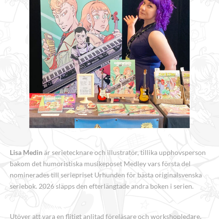
Lisa Medin
är serietecknare och illustratör, tillika upphovsperson
bakom det humoristiska musikeposet Medley vars första del
nominerades till seriepriset Urhunden för bästa originalsvenska
seriebok. 2026 släpps den efterlängtade andra boken i serien.
Utöver att vara en flitigt anlitad föreläsare och workshopledare,