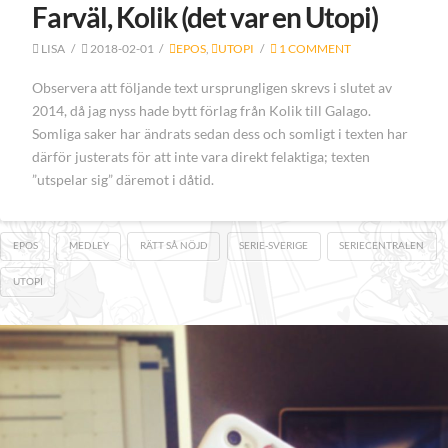
Farväl, Kolik (det var en Utopi)
LISA
2018-02-01
EPOS
,
UTOPI
1 COMMENT
Observera att följande text ursprungligen skrevs i slutet av
2014, då jag nyss hade bytt förlag från Kolik till Galago.
Somliga saker har ändrats sedan dess och somligt i texten har
därför justerats för att inte vara direkt felaktiga; texten
”utspelar sig” däremot i dåtid.
EPOS
MEDLEY
RÄTT SÅ NÖJD
SERIE-SVERIGE
SERIECENTRALEN
UTOPI