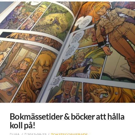
Bokmässetider & böcker att hålla
koll på!
LISA
2013-09-23
OKATEGORISERADE