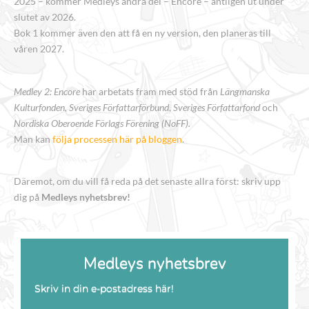
2025 – kommer Medleys andra del – Encore – äntligen ut under
slutet av 2026.
Bok 1 kommer även den att få en ny version, den planeras till
våren 2027.
Medley 2: Encore
har arbetats fram med stöd från
Längmanska
Kulturfonden, Sveriges Författarförbund
,
Sveriges Författarfond
och
Nordiska Oberoende Förlags Förening (NoFF).
Man kan
följa processen här på bloggen
.
Däremot, om du vill få reda på det senaste allra först: skriv upp
dig på
Medleys nyhetsbrev!
Medleys nyhetsbrev
Skriv in din e-postadress här!