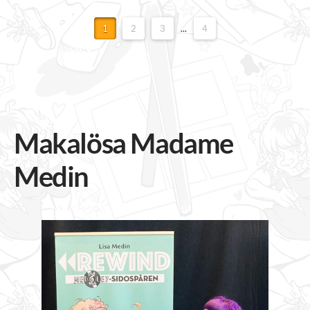
1
2
3
...
4
Makalösa Madame
Medin