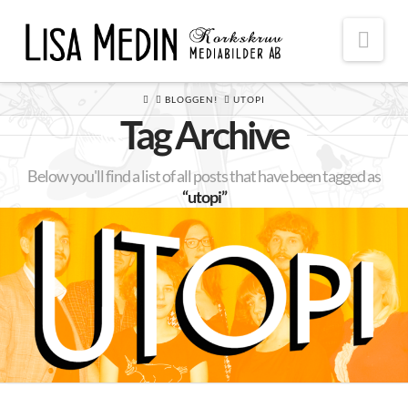
Nav
HOME
BLOGGEN!
UTOPI
Tag Archive
Below you'll find a list of all posts that have been tagged as
“utopi”