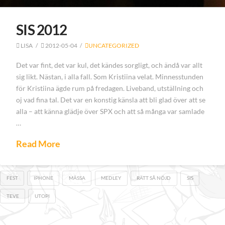
SIS 2012
LISA
2012-05-04
UNCATEGORIZED
Det var fint, det var kul, det kändes sorgligt, och ändå var allt
sig likt. Nästan, i alla fall. Som Kristiina velat. Minnesstunden
för Kristiina ägde rum på fredagen. Liveband, utställning och
oj vad fina tal. Det var en konstig känsla att bli glad över att se
alla – att känna glädje över SPX och att så många var samlade
…
Read More
FEST
IPHONE
MÄSSA
MEDLEY
RÄTT SÅ NÖJD
SIS
TEVE
UTOPI