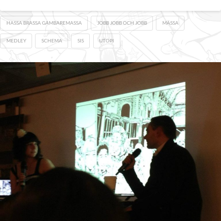
HASSA BRASSA GAMBAREMASSA
JOBB JOBB OCH JOBB
MÄSSA
MEDLEY
SCHEMA
SIS
UTOPI