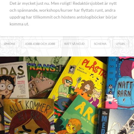
Det är mycket just nu. Men roligt! Redaktörsjobbet är nytt
och spännande, workshops/kurser har flyttats runt, andra
uppdrag har tillkommit och höstens antologiböcker börjar
komma ut.
IPHONE
JOBB JOBB OCH JOBB
RÄTT SÅ NÖJD
SCHEMA
UTOPI