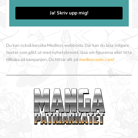
Ja! Skriv upp mig!
Du kan också besöka Medleys webbsida. Där kan du läsa tidigare
texter som gått ut med nyhetsbrevet, läsa om figurerna eller titta
tillbaka på kampanjen. Du hittar allt på
medleycomic.com
!