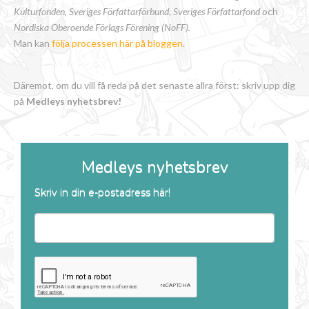
Kulturfonden, Sveriges Författarförbund
,
Sveriges Författarfond
och
Nordiska Oberoende Förlags Förening (NoFF).
Man kan
följa processen här på bloggen
.
Däremot, om du vill få reda på det senaste allra först: skriv upp dig
på
Medleys nyhetsbrev!
Medleys nyhetsbrev
Skriv in din e-postadress här!