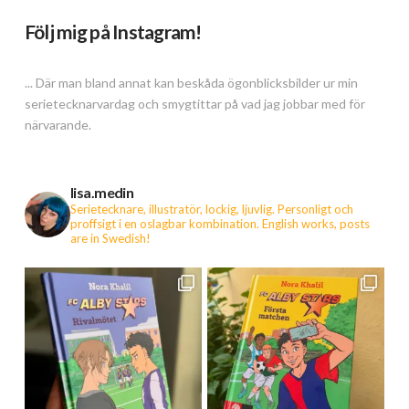
Följ mig på Instagram!
... Där man bland annat kan beskåda ögonblicksbilder ur min
serietecknarvardag och smygtittar på vad jag jobbar med för
närvarande.
lisa.medin
Serietecknare, illustratör, lockig, ljuvlig. Personligt och
proffsigt i en oslagbar kombination.
English works, posts
are in Swedish!