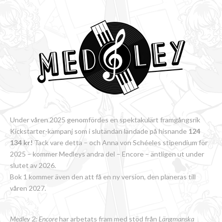
Under våren 2025 genomfördes en spektakulärt framgångsrik
Kickstarter-kampanj som i slutändan landade på hisnande
124
134 kr!
Tack vare detta – och Anna von Schéeles stipendium för
2025 – kommer Medleys andra del – Encore – äntligen ut under
slutet av 2026.
Bok 1 kommer även den att få en ny version, den planeras till
våren 2027.
Medley 2: Encore
har arbetats fram med stöd från
Längmanska