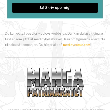
Ja! Skriv upp mig!
Du kan också besöka Medleys webbsida. Där kan du läsa tidigare
texter som gått ut med nyhetsbrevet, läsa om figurerna eller titta
tillbaka på kampanjen. Du hittar allt på
medleycomic.com
!
... har inte uppdaterats på länge, men alla de gamla avsnitten finns