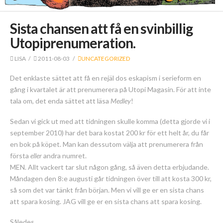
Sista chansen att få en svinbillig
Utopiprenumeration.
LISA
2011-08-03
UNCATEGORIZED
Det enklaste sättet att få en rejäl dos eskapism i serieform en
gång i kvartalet är att prenumerera på Utopi Magasin. För att inte
tala om, det enda sättet att läsa
Medley
!
Sedan vi gick ut med att tidningen skulle komma (detta gjorde vi i
september 2010) har det bara kostat 200 kr för ett helt år, du får
en bok på köpet. Man kan dessutom välja att prenumerera från
första
eller
andra numret.
MEN. Allt vackert tar slut någon gång, så även detta erbjudande.
Måndagen den 8:e augusti går tidningen över till att kosta 300 kr,
så som det var tänkt från början. Men vi vill ge er en sista chans
att spara kosing. JAG vill ge er en sista chans att spara kosing.
Således.