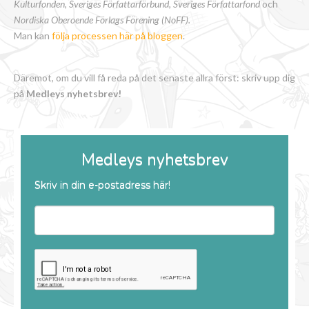
Kulturfonden, Sveriges Författarförbund
,
Sveriges Författarfond
och
Nordiska Oberoende Förlags Förening (NoFF).
Man kan
följa processen här på bloggen
.
Däremot, om du vill få reda på det senaste allra först: skriv upp dig
på
Medleys nyhetsbrev!
Medleys nyhetsbrev
Skriv in din e-postadress här!