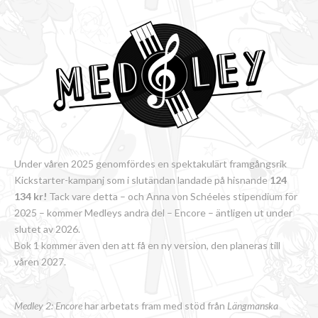
Under våren 2025 genomfördes en spektakulärt framgångsrik
Kickstarter-kampanj som i slutändan landade på hisnande
124
134 kr!
Tack vare detta – och Anna von Schéeles stipendium för
2025 – kommer Medleys andra del – Encore – äntligen ut under
slutet av 2026.
Bok 1 kommer även den att få en ny version, den planeras till
våren 2027.
Medley 2: Encore
har arbetats fram med stöd från
Längmanska