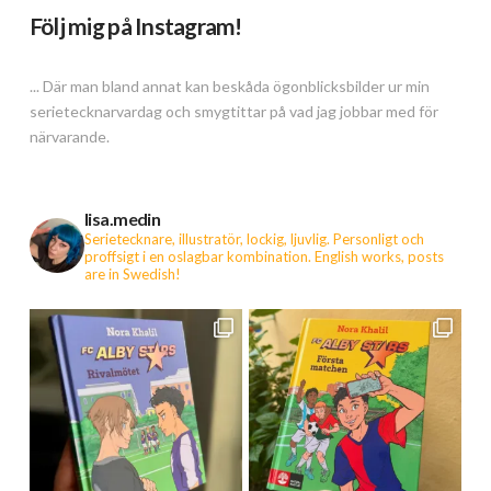
Följ mig på Instagram!
... Där man bland annat kan beskåda ögonblicksbilder ur min
serietecknarvardag och smygtittar på vad jag jobbar med för
närvarande.
lisa.medin
Serietecknare, illustratör, lockig, ljuvlig. Personligt och
proffsigt i en oslagbar kombination.
English works, posts
are in Swedish!