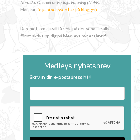
Nordiska Oberoende Förlags Förening (NoFF).
Man kan
följa processen här på bloggen
.
Däremot, om du vill få reda på det senaste allra
först: skriv upp dig på
Medleys nyhetsbrev!
Medleys nyhetsbrev
Skriv in din e-postadress här!