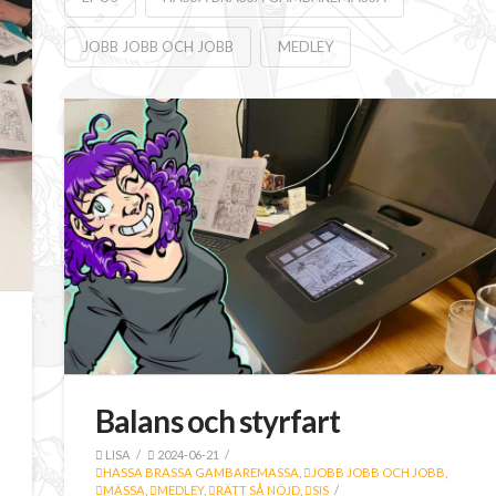
JOBB JOBB OCH JOBB
MEDLEY
Balans och styrfart
LISA
2024-06-21
HASSA BRASSA GAMBAREMASSA
,
JOBB JOBB OCH JOBB
,
MÄSSA
,
MEDLEY
,
RÄTT SÅ NÖJD
,
SIS