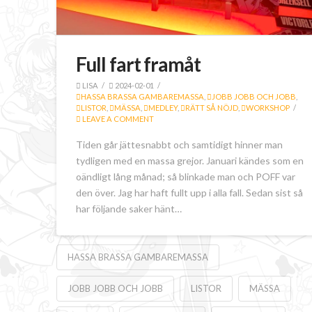
Full fart framåt
LISA
2024-02-01
HASSA BRASSA GAMBAREMASSA
,
JOBB JOBB OCH JOBB
,
LISTOR
,
MÄSSA
,
MEDLEY
,
RÄTT SÅ NÖJD
,
WORKSHOP
LEAVE A COMMENT
Tiden går jättesnabbt och samtidigt hinner man
tydligen med en massa grejor. Januari kändes som en
oändligt lång månad; så blinkade man och POFF var
den över. Jag har haft fullt upp i alla fall. Sedan sist så
har följande saker hänt…
HASSA BRASSA GAMBAREMASSA
JOBB JOBB OCH JOBB
LISTOR
MÄSSA