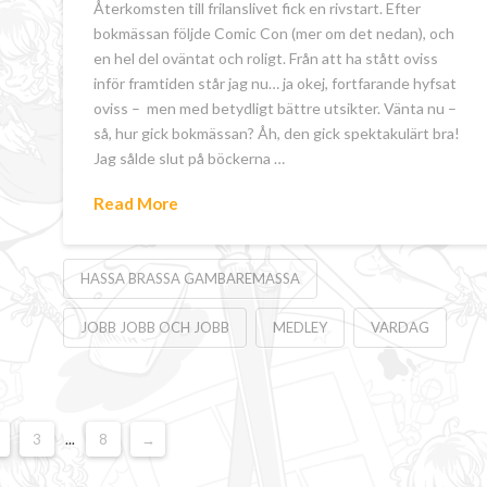
Återkomsten till frilanslivet fick en rivstart. Efter
bokmässan följde Comic Con (mer om det nedan), och
en hel del oväntat och roligt. Från att ha stått oviss
inför framtiden står jag nu… ja okej, fortfarande hyfsat
oviss – men med betydligt bättre utsikter. Vänta nu –
så, hur gick bokmässan? Åh, den gick spektakulärt bra!
Jag sålde slut på böckerna …
Read More
HASSA BRASSA GAMBAREMASSA
JOBB JOBB OCH JOBB
MEDLEY
VARDAG
3
...
8
→