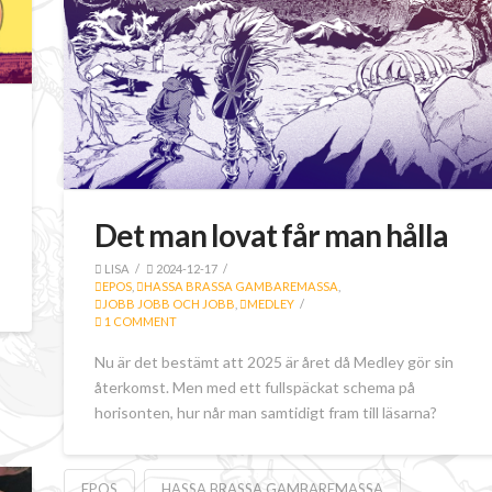
Det man lovat får man hålla
LISA
2024-12-17
EPOS
,
HASSA BRASSA GAMBAREMASSA
,
JOBB JOBB OCH JOBB
,
MEDLEY
1 COMMENT
Nu är det bestämt att 2025 är året då Medley gör sin
återkomst. Men med ett fullspäckat schema på
horisonten, hur når man samtidigt fram till läsarna?
EPOS
HASSA BRASSA GAMBAREMASSA