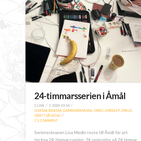
24-timmarsserien i Åmål
LISA
2024-10-14
HASSA BRASSA GAMBAREMASSA
,
IPAD
,
MEDLEY
,
PAUS
,
RÄTT SÅ NÖJD
1 COMMENT
Serietecknaren Lisa Medin reste till Åmål för att
teckna 24-timmarsserien: 24 seriesidor på 24 timmar.