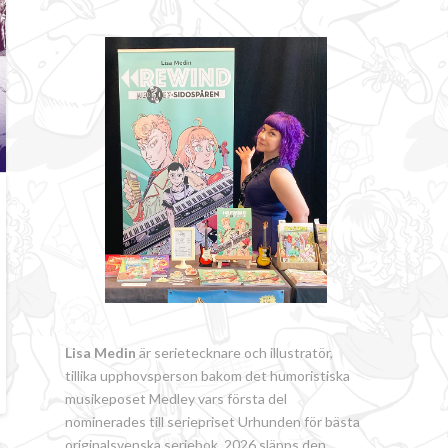
Lisa Medin
är serietecknare och illustratör,
tillika upphovsperson bakom det humoristiska
musikeposet Medley vars första del
nominerades till seriepriset Urhunden för bästa
originalsvenska seriebok. 2026 släpps den