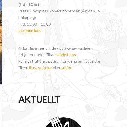
(från 10 år)
Plats:
Enköpings kommunbibliotek (Ågatan 29,
Enköping)
Tid:
13.00 – 15.00
Läs mer här!
Ni kan läsa mer om de upplägg jag vanligen
erbjuder under fliken
workshops
.
För illustrationsuppdrag, ta gärna en titt under
fliken
illustrationer
eller
serier
.
AKTUELLT