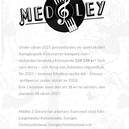
Under våren 2025 genomfördes en spektakulärt
framgångsrik Kickstarter-kampanj som i
slutändan landade på hisnande
124 134 kr!
Tack
vare detta – och Anna von Schéeles stipendium
för 2025 – kommer Medleys andra del – Encore –
äntligen ut under slutet av 2026.
Bok 1 kommer även den att få en ny version, den
planeras till våren 2027.
Medley 2: Encore
har arbetats fram med stöd från
Längmanska Kulturfonden, Sveriges
Författarförbund
,
Sveriges Författarfond
och