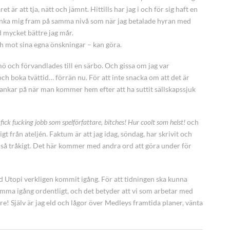
 är att tja, nätt och jämnt. Hittills har jag i och för sig haft en
 hanka mig fram på samma nivå som när jag betalade hyran med
 mycket bättre jag mår.
 och mot sina egna önskningar – kan göra.
ö och förvandlades till en särbo. Och gissa om jag var
och boka tvättid… förrän nu. För att inte snacka om att det är
a tankar på när man kommer hem efter att ha suttit sällskapssjuk
fick fucking jobb som spelförfattare, bitches! Hur coolt som helst!
och
igt från ateljén. Faktum är att jag idag, söndag, har skrivit och
de så tråkigt. Det här kommer med andra ord att göra under för
ed Utopi verkligen kommit igång. För att tidningen ska kunna
mma igång ordentligt, och det betyder att vi som arbetar med
ättre! Själv är jag eld och lågor över Medleys framtida planer, vänta