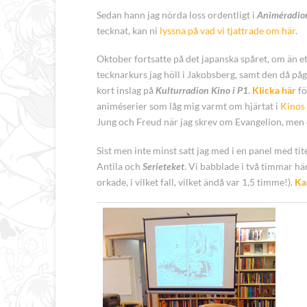
Sedan hann jag nörda loss ordentligt i
Animéradio
tecknat, kan ni
lyssna på vad vi tjattrade om här
.
Oktober
fortsatte på det japanska spåret, om än et
tecknarkurs jag höll i Jakobsberg, samt den då p
kort inslag på
Kulturradion Kino i P1
.
Klicka här
fö
animéserier som låg mig varmt om hjärtat i
Kinos 
Jung och Freud när jag skrev om Evangelion, men 
Sist men inte minst satt jag med i en panel med tit
Antila och
Serieteket
. Vi babblade i två timmar här
orkade, i vilket fall, vilket ändå var 1,5 timme!).
Ka