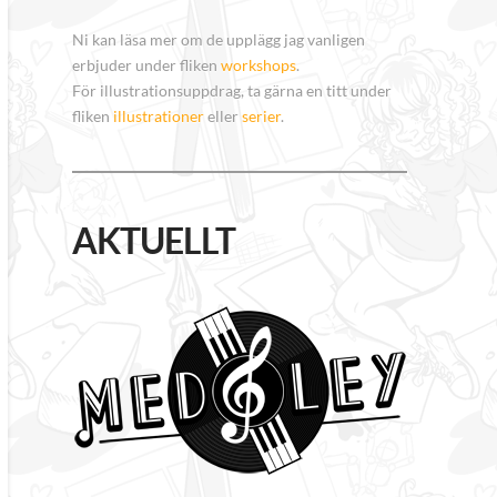
Ni kan läsa mer om de upplägg jag vanligen
erbjuder under fliken
workshops
.
För illustrationsuppdrag, ta gärna en titt under
fliken
illustrationer
eller
serier
.
AKTUELLT