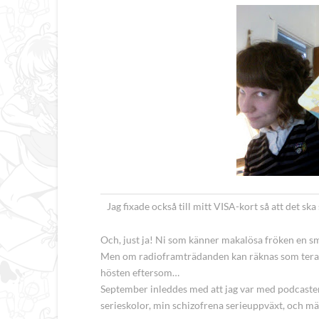
Jag fixade också till mitt VISA-kort så att det ska
Och, just ja! Ni som känner makalösa fröken en smula
Men om radioframträdanden kan räknas som terapi
hösten eftersom…
September
inleddes med att jag
va
r med podcaste
serieskolor, min schizofrena serieuppväxt, och m