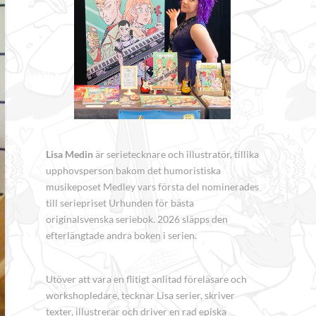
Lisa Medin
är serietecknare och illustratör, tillika
upphovsperson bakom det humoristiska
musikeposet Medley vars första del nominerades
till seriepriset Urhunden för bästa
originalsvenska seriebok. 2026 släpps den
efterlängtade andra boken i serien.
Utöver att vara en flitigt anlitad föreläsare och
workshopledare, tecknar Lisa serier, skriver
texter, illustrerar och driver en rad episka