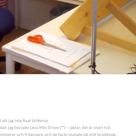
 att jag inte fixat bilderna.
edan jag började Leva Min Dröm (™) – jäklar, det är snart två
nstnärer och frilansare, och de facto slutade på mitt brödkneg.