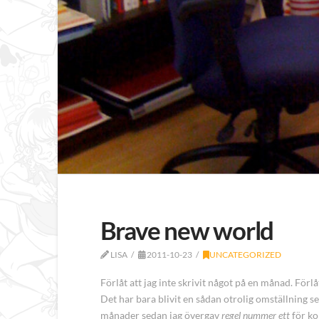
Brave new world
LISA
2011-10-23
UNCATEGORIZED
Förlåt att jag inte skrivit något på en månad. Förlåt
Det har bara blivit en sådan otrolig omställning s
månader sedan jag övergav
regel nummer ett
för ko