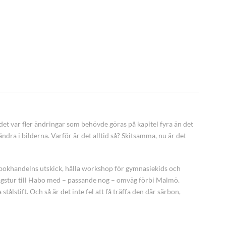
et var fler ändringar som behövde göras på kapitel fyra än det
 ändra i bilderna.
Varför är det alltid så? Skitsamma, nu är det
Fi-bokhandelns utskick, hålla workshop för gymnasiekids och
 dagstur till Habo med – passande nog – omväg förbi Malmö.
tålstift. Och så är det inte fel att få träffa den där särbon,