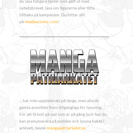
du läsa tidigare texter som gått ut med
nyhetsbrevet, läsa om figurerna eller titta
tillbaka på kampanjen. Du hittar allt
på
medleycomic.com
!
... har inte uppdaterats på länge, men alla de
gamla avsnitten finns tillgängliga för lyssning.
För att få koll på vad som är på gång (och hur du
kan prenumerera på podden och lyssna bakåt i
arkivet), besök
mangapatriarkatet.se
.