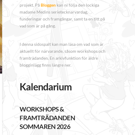
projekt. På
Bloggen
kan ni följa den lockiga
madame Medins serietecknarvardag,
funderingar och framgångar, samt ta en titt på
vad som är på gång.
I denna sidospalt kan man läsa om vad som är
aktuellt för närvarande, såsom workshops och
framträdanden. En arkivfunktion för äldre
blogginlägg finns längre ner.
Kalendarium
WORKSHOPS &
FRAMTRÄDANDEN
SOMMAREN 2026