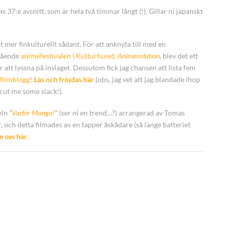
n
s 37:e avsnitt, som är hela två timmar långt (!). Gillar ni japanskt
t mer finkulturellt sådant. För att anknyta till med en
ågående
animéfestivalen i Kulturhuset,
Animevolution
, blev det ett
r att lyssna på inslaget. Dessutom fick jag chansen att lista fem
filmblogg
!
Läs och fröjdas här
(obs, jag vet att jag blandade ihop
cut me some slack!)
.
eln
”
Varför Manga?
”
(ser ni en trend…?)
arrangerad av Tomas
, och detta filmades av en tapper åskådare (så länge batteriet
n ses här
.