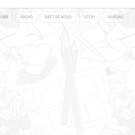
JOBB
RADIO
RÄTT SÅ NÖJD
UTOPI
VARDAG