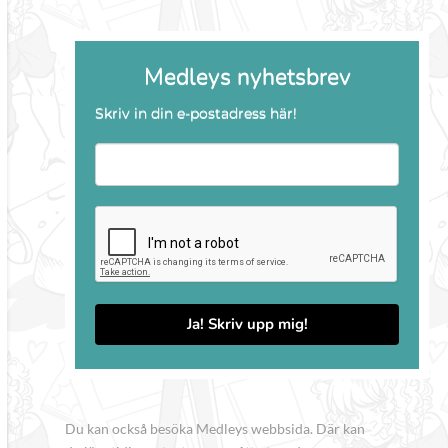
Medleys nyhetsbrev
Skriv in din e-postadress här!
Ja! Skriv upp mig!
Du kan också besöka Medleys webbsida. Där kan