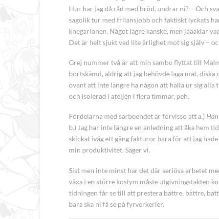
Hur har jag då råd med bröd, undrar ni? – Och svaret
sagolik tur med frilansjobb och faktiskt lyckats
knegarlönen. Något lägre kanske, men jäääklar vad
Det är helt sjukt vad lite ärlighet mot sig själv –
Grej nummer två är att min sambo flyttat till Malm
bortskämd, aldrig att jag behövde laga mat, diska 
ovant att inte längre ha någon att hälla ur sig all
och isolerad i ateljén i flera timmar, peh.
Fördelarna med särboendet är förvisso att a.)
Han 
b.) Jag har inte längre en anledning att åka hem tid
skickat iväg ett gäng fakturor bara för att jag ha
min produktivitet. Säger vi.
Sist men inte minst har det där seriösa arbetet m
växa i en större kostym måste utgivningstakten ko
tidningen får se till att prestera bättre, bättre, b
bara ska ni få se på fyrverkerier.