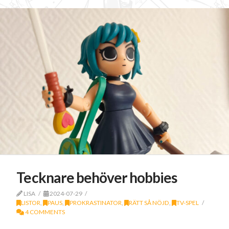
Tecknare behöver hobbies
LISA
2024-07-29
LISTOR
,
PAUS
,
PROKRASTINATOR
,
RÄTT SÅ NÖJD
,
TV-SPEL
4 COMMENTS