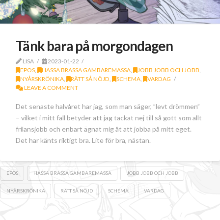
Tänk bara på morgondagen
LISA
2023-01-22
EPOS
,
HASSA BRASSA GAMBAREMASSA
,
JOBB JOBB OCH JOBB
,
NYÅRSKRÖNIKA
,
RÄTT SÅ NÖJD
,
SCHEMA
,
VARDAG
LEAVE A COMMENT
Det senaste halvåret har jag, som man säger, ”levt drömmen”
– vilket i mitt fall betyder att jag tackat nej till så gott som allt
frilansjobb och enbart ägnat mig åt att jobba på mitt eget.
Det har känts riktigt bra. Lite för bra, nästan.
EPOS
HASSA BRASSA GAMBAREMASSA
JOBB JOBB OCH JOBB
NYÅRSKRÖNIKA
RÄTT SÅ NÖJD
SCHEMA
VARDAG