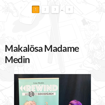
1
2
3
...
8
Makalösa Madame
Medin