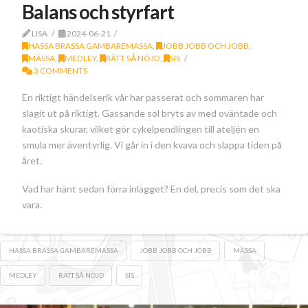
Balans och styrfart
LISA
2024-06-21
HASSA BRASSA GAMBAREMASSA
,
JOBB JOBB OCH JOBB
,
MÄSSA
,
MEDLEY
,
RÄTT SÅ NÖJD
,
SIS
3 COMMENTS
En riktigt händelserik vår har passerat och sommaren har
slagit ut på riktigt. Gassande sol bryts av med oväntade och
kaotiska skurar, vilket gör cykelpendlingen till ateljén en
smula mer äventyrlig. Vi går in i den kvava och slappa tiden på
året.
Vad har hänt sedan förra inlägget? En del, precis som det ska
vara.
HASSA BRASSA GAMBAREMASSA
JOBB JOBB OCH JOBB
MÄSSA
MEDLEY
RÄTT SÅ NÖJD
SIS