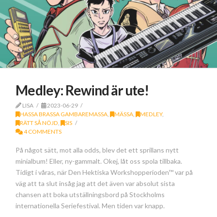
Medley: Rewind är ute!
LISA
2023-06-29
HASSA BRASSA GAMBAREMASSA
,
MÄSSA
,
MEDLEY
,
RÄTT SÅ NÖJD
,
SIS
4 COMMENTS
På något sätt, mot alla odds, blev det ett sprillans nytt
minialbum! Eller, ny-gammalt. Okej, låt oss spola tillbaka.
Tidigt i våras, när Den Hektiska Workshopperioden™ var på
väg att ta slut insåg jag att det även var absolut sista
chansen att boka utställningsbord på Stockholms
internationella Seriefestival. Men tiden var knapp.