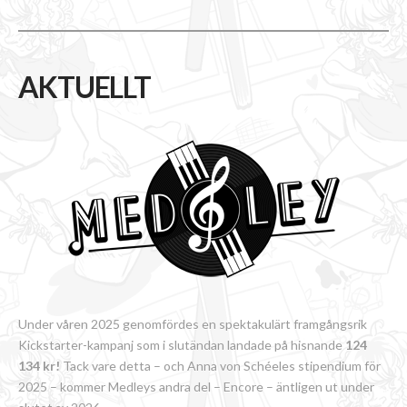
AKTUELLT
Under våren 2025 genomfördes en spektakulärt framgångsrik
Kickstarter-kampanj som i slutändan landade på hisnande
124
134 kr!
Tack vare detta – och Anna von Schéeles stipendium för
2025 – kommer Medleys andra del – Encore – äntligen ut under