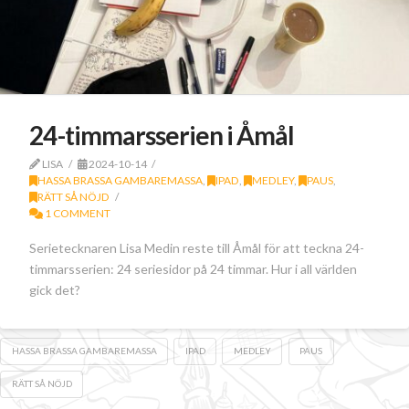
24-timmarsserien i Åmål
LISA
2024-10-14
HASSA BRASSA GAMBAREMASSA
,
IPAD
,
MEDLEY
,
PAUS
,
RÄTT SÅ NÖJD
1 COMMENT
Serietecknaren Lisa Medin reste till Åmål för att teckna 24-
timmarsserien: 24 seriesidor på 24 timmar. Hur i all världen
gick det?
HASSA BRASSA GAMBAREMASSA
IPAD
MEDLEY
PAUS
RÄTT SÅ NÖJD