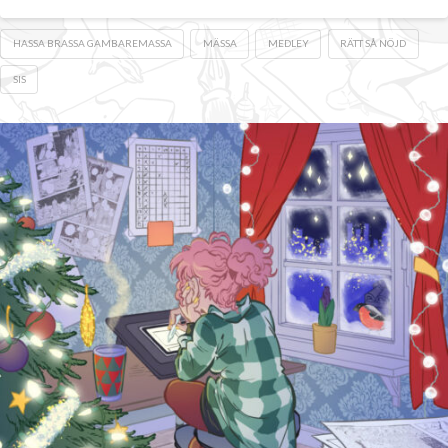
HASSA BRASSA GAMBAREMASSA
MÄSSA
MEDLEY
RÄTT SÅ NÖJD
SIS