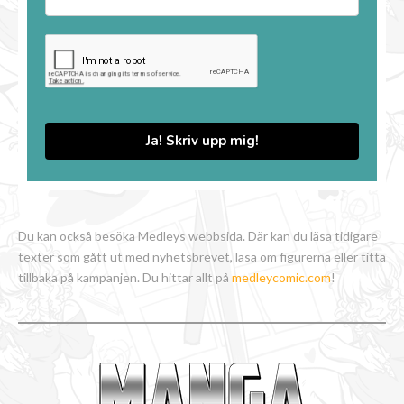
Ja! Skriv upp mig!
Du kan också besöka Medleys webbsida. Där kan du läsa tidigare
texter som gått ut med nyhetsbrevet, läsa om figurerna eller titta
tillbaka på kampanjen. Du hittar allt på
medleycomic.com
!