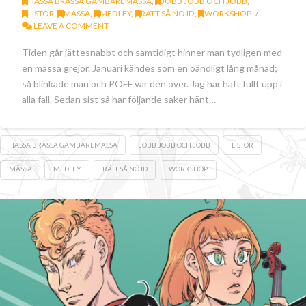
HASSA BRASSA GAMBAREMASSA
,
JOBB JOBB OCH JOBB
,
LISTOR
,
MÄSSA
,
MEDLEY
,
RÄTT SÅ NÖJD
,
WORKSHOP
LEAVE A COMMENT
Tiden går jättesnabbt och samtidigt hinner man tydligen med
en massa grejor. Januari kändes som en oändligt lång månad;
så blinkade man och POFF var den över. Jag har haft fullt upp i
alla fall. Sedan sist så har följande saker hänt…
HASSA BRASSA GAMBAREMASSA
JOBB JOBB OCH JOBB
LISTOR
MÄSSA
MEDLEY
RÄTT SÅ NÖJD
WORKSHOP