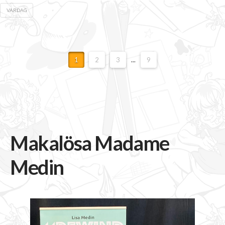
VARDAG
1
2
3
...
9
Makalösa Madame
Medin