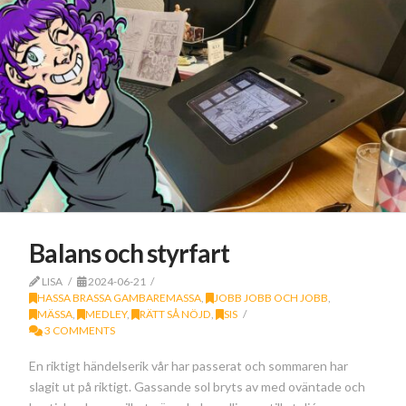
Balans och styrfart
LISA
2024-06-21
HASSA BRASSA GAMBAREMASSA
,
JOBB JOBB OCH JOBB
,
MÄSSA
,
MEDLEY
,
RÄTT SÅ NÖJD
,
SIS
3 COMMENTS
En riktigt händelserik vår har passerat och sommaren har
slagit ut på riktigt. Gassande sol bryts av med oväntade och