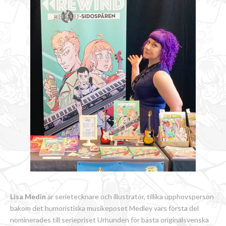
Lisa Medin
är serietecknare och illustratör, tillika upphovsperson
bakom det humoristiska musikeposet Medley vars första del
nominerades till seriepriset Urhunden för bästa originalsvenska