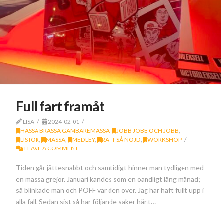
Full fart framåt
LISA
2024-02-01
HASSA BRASSA GAMBAREMASSA
,
JOBB JOBB OCH JOBB
,
LISTOR
,
MÄSSA
,
MEDLEY
,
RÄTT SÅ NÖJD
,
WORKSHOP
LEAVE A COMMENT
Tiden går jättesnabbt och samtidigt hinner man tydligen med
en massa grejor. Januari kändes som en oändligt lång månad;
så blinkade man och POFF var den över. Jag har haft fullt upp i
alla fall. Sedan sist så har följande saker hänt…