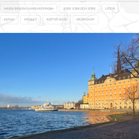
HASSA BRASSA GAMBAREMASSA
JOBB JOBB OCH JOBB
LISTOR
MÄSSA
MEDLEY
RÄTT SÅ NÖJD
WORKSHOP