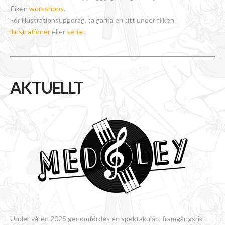
fliken
workshops
.
För illustrationsuppdrag, ta gärna en titt under fliken
illustrationer
eller
serier
.
AKTUELLT
Under våren 2025 genomfördes en spektakulärt framgångsrik