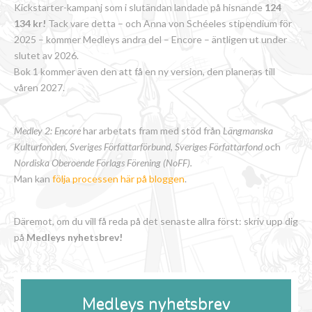
Kickstarter-kampanj som i slutändan landade på hisnande
124
134 kr!
Tack vare detta – och Anna von Schéeles stipendium för
2025 – kommer Medleys andra del – Encore – äntligen ut under
slutet av 2026.
Bok 1 kommer även den att få en ny version, den planeras till
våren 2027.
Medley 2: Encore
har arbetats fram med stöd från
Längmanska
Kulturfonden, Sveriges Författarförbund
,
Sveriges Författarfond
och
Nordiska Oberoende Förlags Förening (NoFF).
Man kan
följa processen här på bloggen
.
Däremot, om du vill få reda på det senaste allra först: skriv upp dig
på
Medleys nyhetsbrev!
Medleys nyhetsbrev