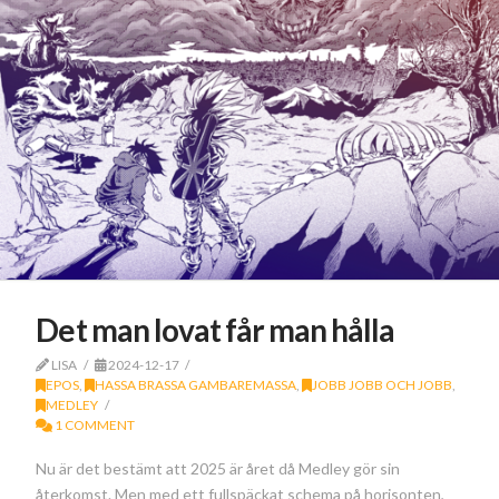
Det man lovat får man hålla
LISA
2024-12-17
EPOS
,
HASSA BRASSA GAMBAREMASSA
,
JOBB JOBB OCH JOBB
,
MEDLEY
1 COMMENT
Nu är det bestämt att 2025 är året då Medley gör sin
återkomst. Men med ett fullspäckat schema på horisonten,