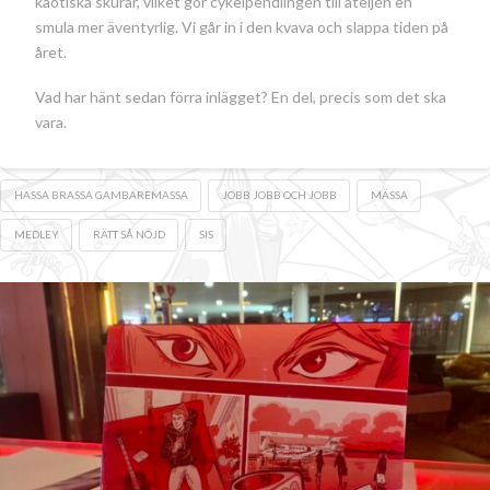
kaotiska skurar, vilket gör cykelpendlingen till ateljén en
smula mer äventyrlig. Vi går in i den kvava och slappa tiden på
året.
Vad har hänt sedan förra inlägget? En del, precis som det ska
vara.
HASSA BRASSA GAMBAREMASSA
JOBB JOBB OCH JOBB
MÄSSA
MEDLEY
RÄTT SÅ NÖJD
SIS