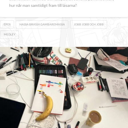
hur når man samtidigt fram till läsarna?
EPOS
HASSA BRASSA GAMBAREMASSA
JOBB JOBB OCH JOBB
MEDLEY