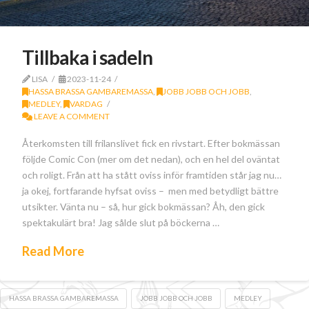
Tillbaka i sadeln
LISA
2023-11-24
HASSA BRASSA GAMBAREMASSA
,
JOBB JOBB OCH JOBB
,
MEDLEY
,
VARDAG
LEAVE A COMMENT
Återkomsten till frilanslivet fick en rivstart. Efter bokmässan
följde Comic Con (mer om det nedan), och en hel del oväntat
och roligt. Från att ha stått oviss inför framtiden står jag nu…
ja okej, fortfarande hyfsat oviss – men med betydligt bättre
utsikter. Vänta nu – så, hur gick bokmässan? Åh, den gick
spektakulärt bra! Jag sålde slut på böckerna …
Read More
HASSA BRASSA GAMBAREMASSA
JOBB JOBB OCH JOBB
MEDLEY