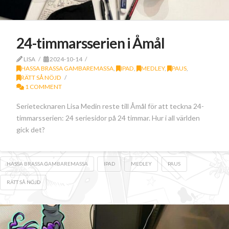
24-timmarsserien i Åmål
LISA
2024-10-14
HASSA BRASSA GAMBAREMASSA
,
IPAD
,
MEDLEY
,
PAUS
,
RÄTT SÅ NÖJD
1 COMMENT
Serietecknaren Lisa Medin reste till Åmål för att teckna 24-
timmarsserien: 24 seriesidor på 24 timmar. Hur i all världen
gick det?
HASSA BRASSA GAMBAREMASSA
IPAD
MEDLEY
PAUS
RÄTT SÅ NÖJD