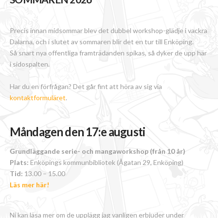
Precis innan midsommar blev det dubbel workshop-glädje i vackra
Dalarna, och i slutet av sommaren blir det en tur till Enköping.
Så snart nya offentliga framträdanden spikas, så dyker de upp här
i sidospalten.
Har du en förfrågan? Det går fint att höra av sig via
kontaktformuläret
.
Måndagen den 17:e augusti
Grundläggande serie- och mangaworkshop (från 10 år)
Plats:
Enköpings kommunbibliotek (Ågatan 29, Enköping)
Tid:
13.00 – 15.00
Läs mer här!
Ni kan läsa mer om de upplägg jag vanligen erbjuder under