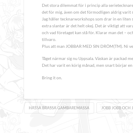
Det stora dilemmat för i princip alla serietecknare
det för mig, även om det förmodligen aldrig varit så
Jag håller tecknarworkshops som drar in en liten sl
extra slantar är det helt okej. Det är viktigt att v
och vad företaget kan stå för. Klarar man det – och
tillvaro.
Plus att man JOBBAR MED SIN DRÖM(TM). Ni ve
Tåget närmar sig nu Uppsala. Väskan är packad me
Det har varit en körig månad, men snart börjar en
Bring it on.
HASSA BRASSA GAMBAREMASSA
JOBB JOBB OCH 