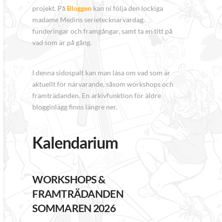
projekt. På
Bloggen
kan ni följa den lockiga
madame Medins serietecknarvardag,
funderingar och framgångar, samt ta en titt på
vad som är på gång.
I denna sidospalt kan man läsa om vad som är
aktuellt för närvarande, såsom workshops och
framträdanden. En arkivfunktion för äldre
blogginlägg finns längre ner.
Kalendarium
WORKSHOPS &
FRAMTRÄDANDEN
SOMMAREN 2026