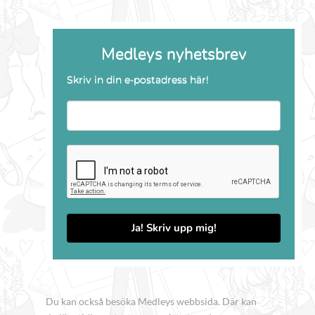
Medleys nyhetsbrev
Skriv in din e-postadress här!
Ja! Skriv upp mig!
Du kan också besöka Medleys webbsida. Där kan