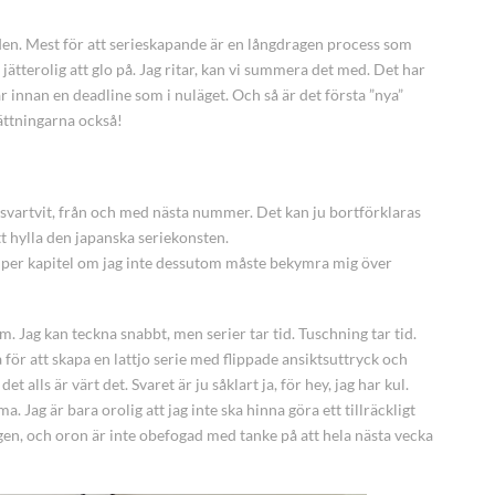
den. Mest för att serieskapande är en långdragen process som
ätterolig att glo på. Jag ritar, kan vi summera det med. Det har
ar innan en deadline som i nuläget. Och så är det första ”nya”
sättningarna också!
svartvit, från och med nästa nummer. Det kan ju bortförklaras
 hylla den japanska seriekonsten.
r per kapitel om jag inte dessutom måste bekymra mig över
m. Jag kan teckna snabbt, men serier tar tid. Tuschning tar tid.
a för att skapa en lattjo serie med flippade ansiktsuttryck och
 alls är värt det. Svaret är ju såklart ja, för hey, jag har kul.
. Jag är bara orolig att jag inte ska hinna göra ett tillräckligt
ngen, och oron är inte obefogad med tanke på att hela nästa vecka