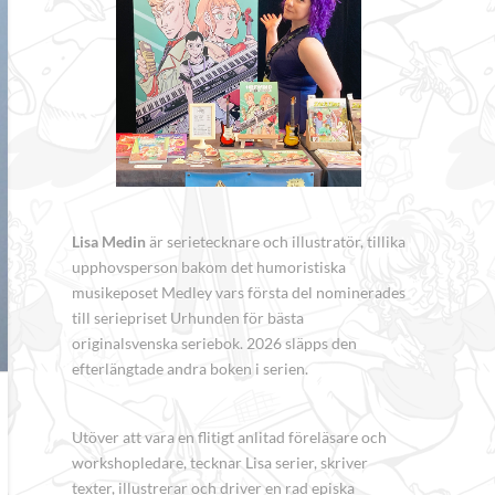
Lisa Medin
är serietecknare och illustratör, tillika
upphovsperson bakom det humoristiska
musikeposet Medley vars första del nominerades
till seriepriset Urhunden för bästa
originalsvenska seriebok. 2026 släpps den
efterlängtade andra boken i serien.
Utöver att vara en flitigt anlitad föreläsare och
workshopledare, tecknar Lisa serier, skriver
texter, illustrerar och driver en rad episka