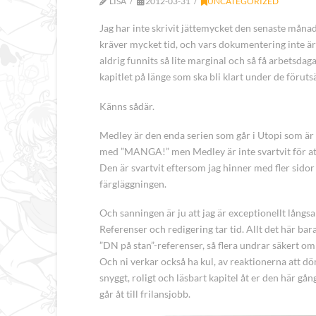
LISA
2012-03-31
UNCATEGORIZED
Jag har inte skrivit jättemycket den senaste måna
kräver mycket tid, och vars dokumentering inte är j
aldrig funnits så lite marginal och så få arbetsdag
kapitlet på länge som ska bli klart under de förut
Känns sådär.
Medley är den enda serien som går i Utopi som är 
med ”MANGA!” men Medley är inte svartvit för att
Den är svartvit eftersom jag hinner med fler sido
färgläggningen.
Och sanningen är ju att jag är exceptionellt långsa
Referenser och redigering tar tid. Allt det här bar
”DN på stan”-referenser, så flera undrar säkert om det
Och ni verkar också ha kul, av reaktionerna att döma
snyggt, roligt och läsbart kapitel åt er den här gå
går åt till frilansjobb.