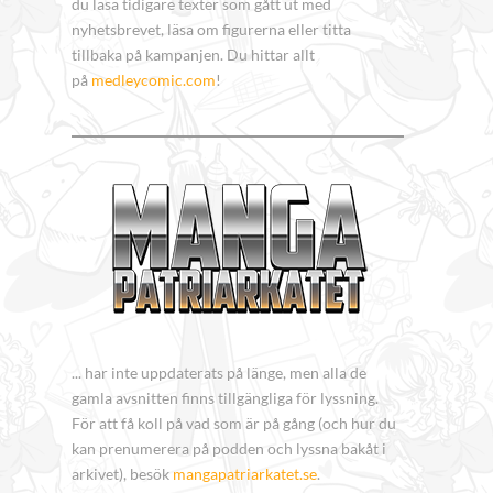
du läsa tidigare texter som gått ut med
nyhetsbrevet, läsa om figurerna eller titta
tillbaka på kampanjen. Du hittar allt
på
medleycomic.com
!
... har inte uppdaterats på länge, men alla de
gamla avsnitten finns tillgängliga för lyssning.
För att få koll på vad som är på gång (och hur du
kan prenumerera på podden och lyssna bakåt i
arkivet), besök
mangapatriarkatet.se
.