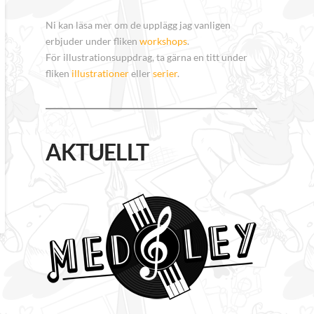
Ni kan läsa mer om de upplägg jag vanligen
erbjuder under fliken
workshops
.
För illustrationsuppdrag, ta gärna en titt under
fliken
illustrationer
eller
serier
.
AKTUELLT