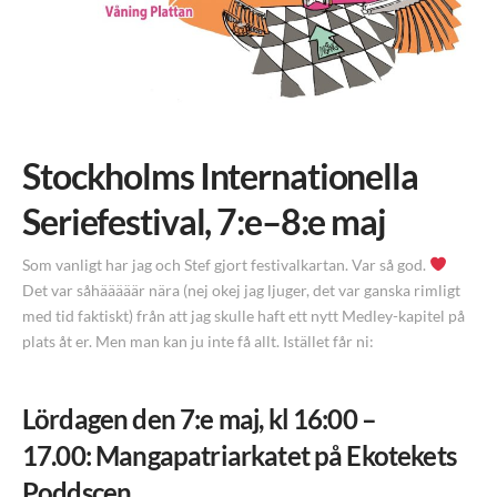
Stockholms Internationella
Seriefestival, 7:e–8:e maj
Som vanligt har jag och Stef gjort festivalkartan. Var så god.
Det var såhääääär nära (nej okej jag ljuger, det var ganska rimligt
med tid faktiskt) från att jag skulle haft ett nytt Medley-kapitel på
plats åt er. Men man kan ju inte få allt. Istället får ni:
Lördagen den 7:e maj, kl 16:0
0 –
17.00: Mangapatriarkatet på Ekotekets
Poddscen