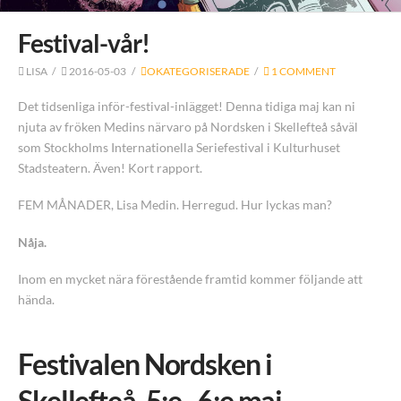
Festival-vår!
LISA
2016-05-03
OKATEGORISERADE
1 COMMENT
Det tidsenliga inför-festival-inlägget! Denna tidiga maj kan ni
njuta av fröken Medins närvaro på Nordsken i Skellefteå såväl
som Stockholms Internationella Seriefestival i Kulturhuset
Stadsteatern. Även! Kort rapport.
FEM MÅNADER, Lisa Medin. Herregud. Hur lyckas man?
Nåja.
Inom en mycket nära förestående framtid kommer följande att
hända.
Festivalen Nordsken i
Skellefteå, 5:e–6:e maj