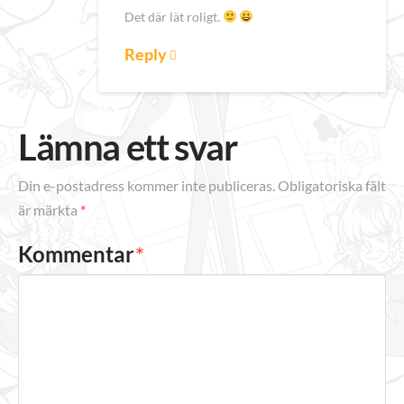
Det där lät roligt.
Reply
Lämna ett svar
Din e-postadress kommer inte publiceras.
Obligatoriska fält
är märkta
*
Kommentar
*