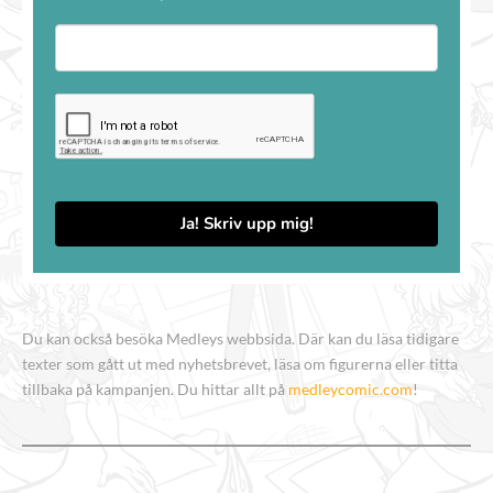
Ja! Skriv upp mig!
Du kan också besöka Medleys webbsida. Där kan du läsa tidigare
texter som gått ut med nyhetsbrevet, läsa om figurerna eller titta
tillbaka på kampanjen. Du hittar allt på
medleycomic.com
!