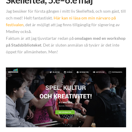
Jag besöker för första gången i mitt liv Skellefteå, och som gäst, till
och med! Helt fantastiskt.
Här kan ni läsa om min närvaro på
festivalen
, det är möjligt att jag finns tillgänglig för signering av
Medley också.
Faktum är att jag tjuvstartar redan på
onsdagen med en workshop
på Stadsbiblioteket
. Det är sluten anmälan så tyvärr är det inte
öppet för allmänheten. Men!