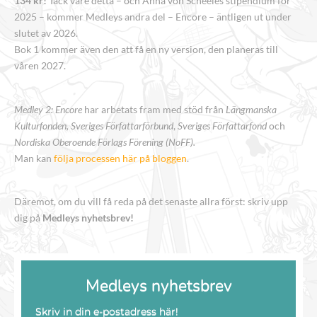
134 kr!
Tack vare detta – och Anna von Schéeles stipendium för
2025 – kommer Medleys andra del – Encore – äntligen ut under
slutet av 2026.
Bok 1 kommer även den att få en ny version, den planeras till
våren 2027.
Medley 2: Encore
har arbetats fram med stöd från
Längmanska
Kulturfonden, Sveriges Författarförbund
,
Sveriges Författarfond
och
Nordiska Oberoende Förlags Förening (NoFF).
Man kan
följa processen här på bloggen
.
Däremot, om du vill få reda på det senaste allra först: skriv upp
dig på
Medleys nyhetsbrev!
Medleys nyhetsbrev
Skriv in din e-postadress här!