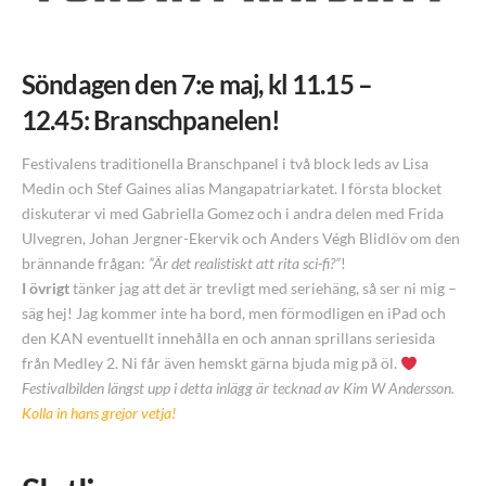
Söndagen den 7:e maj, kl 11.15 –
12.45
: Branschpanelen!
Festivalens traditionella Branschpanel i två block leds av Lisa
Medin och Stef Gaines alias Mangapatriarkatet. I första blocket
diskuterar vi med Gabriella Gomez och i andra delen med Frida
Ulvegren, Johan Jergner-Ekervik och Anders Végh Blidlöv om den
brännande frågan:
”Är det realistiskt att rita sci-fi?”
!
I övrigt
tänker jag att det är trevligt med seriehäng, så ser ni mig –
säg hej! Jag kommer inte ha bord, men förmodligen en iPad och
den KAN eventuellt innehålla en och annan sprillans seriesida
från Medley 2. Ni får även hemskt gärna bjuda mig på öl.
Festivalbilden längst upp i detta inlägg är tecknad av Kim W Andersson.
Kolla in hans grejor vetja!