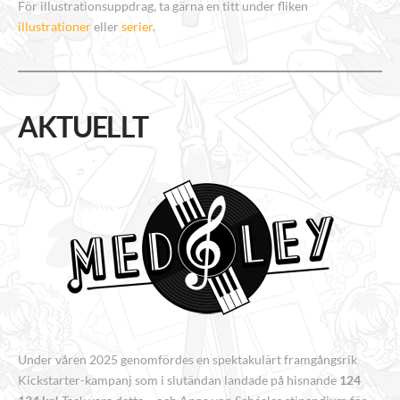
För illustrationsuppdrag, ta gärna en titt under fliken
illustrationer
eller
serier
.
AKTUELLT
Under våren 2025 genomfördes en spektakulärt framgångsrik
Kickstarter-kampanj som i slutändan landade på hisnande
124