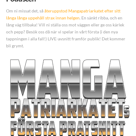
Om ni missat det, så
återuppstod Mangapatriarkatet efter sitt
långa långa uppehåll strax innan helgen
. En sänkt ribba, och en
lång väg tillbaka! Vill ni ställa oss mot väggen eller ge oss kärlek
och pepp? Besök oss då när vi spelar in vårt första (i den nya
tappningen i alla fall!) LIVE-avsnitt framför publik! Det kommer
bli grymt.