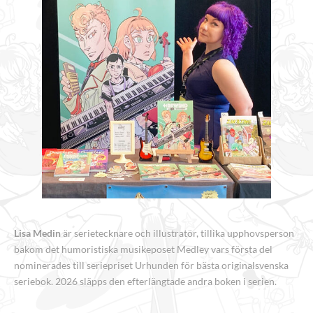
Lisa Medin
är serietecknare och illustratör, tillika upphovsperson
bakom det humoristiska musikeposet Medley vars första del
nominerades till seriepriset Urhunden för bästa originalsvenska
seriebok. 2026 släpps den efterlängtade andra boken i serien.