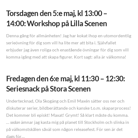
Torsdagen den 5:e maj, kl 13:00 –
14:00: Workshop på Lilla Scenen
Denna gång för allmänheten! Jag har kokat ihop en utomordentlig
serieövning för dig som vill ha lite mer att bita i. Självfallet
erbjuder jag även roliga och enastående övningar för dig som vill
komma igång med att skapa figurer. Kort sagt: alla är välkomna!
Fredagen den 6:e maj, kl
11:30 – 12:30:
Seriesnack på Stora Scenen
Undertecknad, Ola Skogäng och Emil Maxén sätter oss ner och
diskuterar serier, bildberättande och kanske t.o.m. skaparprocess!
Det kommer bli episkt! Maxat! Grymt! Så klart måste du komma.
… sedan
ämnar jag kasta mig på planet till Stockholm och slinka in
på välkomstskålen såväl som någon releasefest. För sen är det
dags för…