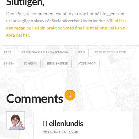
Slutligen,
Den 25:e juli kommer en text att dyka upp här på bloggen som
ursprungligen skrevs åt Serienätverket Underlandet.
Vill ni läsa
den redan nu i all sin prakt och med fina illustrationer, så kan ni
göra det här
.
FEST
HASSA BRASSA GAMBAREMASSA
IPAD
JOBB JOBB OCH JOBB
MÄSSA
SCHEMA
SERIE-SVERIGE
WORKSHOP
Comments
1
ellenlundis
2016-06-13 AT 16:48