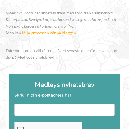
Medley 2: Encore
har arbetats fram med stöd från
Längmanska
Kulturfonden, Sveriges Författarförbund
,
Sveriges Författarfond
och
Nordiska Oberoende Förlags Förening (NoFF).
Man kan
följa processen här på bloggen
.
Däremot, om du vill få reda på det senaste allra först: skriv upp
dig på
Medleys nyhetsbrev!
Medleys nyhetsbrev
Skriv in din e-postadress här!