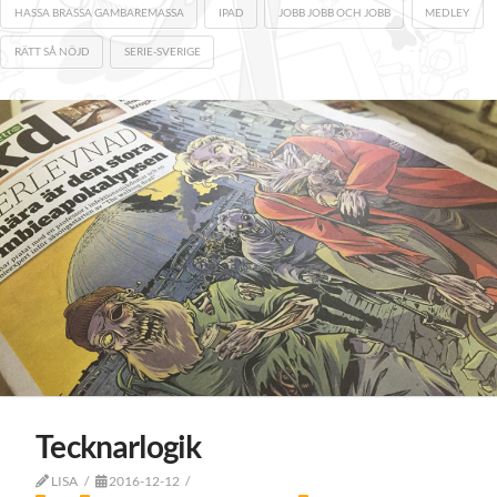
HASSA BRASSA GAMBAREMASSA
IPAD
JOBB JOBB OCH JOBB
MEDLEY
RÄTT SÅ NÖJD
SERIE-SVERIGE
Tecknarlogik
LISA
2016-12-12