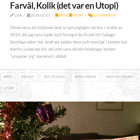
Farväl, Kolik (det var en Utopi)
LISA
2018-02-01
EPOS
,
UTOPI
1 COMMENT
Observera att följande text ursprungligen skrevs i slutet av
2014, då jag nyss hade bytt förlag från Kolik till Galago.
Somliga saker har ändrats sedan dess och somligt i texten har
därför justerats för att inte vara direkt felaktiga; texten
”utspelar sig” däremot i dåtid.
EPOS
MEDLEY
RÄTT SÅ NÖJD
SERIE-SVERIGE
SERIECENTRALEN
UTOPI