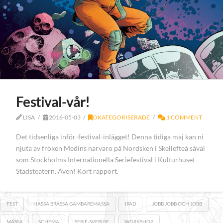
Festival-vår!
LISA
2016-05-03
OKATEGORISERADE
1 COMMENT
Det tidsenliga inför-festival-inlägget! Denna tidiga maj kan ni
njuta av fröken Medins närvaro på Nordsken i Skellefteå såväl
som Stockholms Internationella Seriefestival i Kulturhuset
Stadsteatern. Även! Kort rapport.
FEST
HASSA BRASSA GAMBAREMASSA
IPAD
JOBB JOBB OCH JOBB
MÄSSA
SCHEMA
SERIE-SVERIGE
WORKSHOP