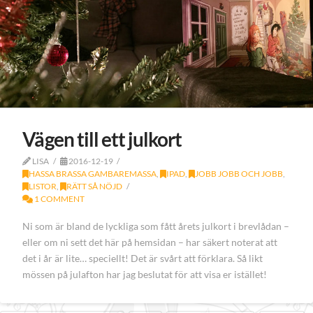
Vägen till ett julkort
LISA
2016-12-19
HASSA BRASSA GAMBAREMASSA
,
IPAD
,
JOBB JOBB OCH JOBB
,
LISTOR
,
RÄTT SÅ NÖJD
1 COMMENT
Ni som är bland de lyckliga som fått årets julkort i brevlådan –
eller om ni sett det här på hemsidan – har säkert noterat att
det i år är lite… speciellt! Det är svårt att förklara. Så likt
mössen på julafton har jag beslutat för att visa er istället!