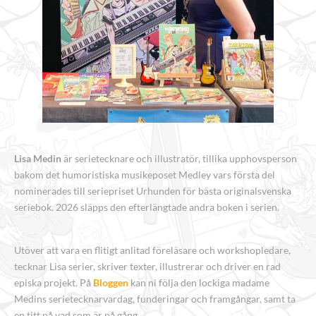
Lisa Medin
är serietecknare och illustratör, tillika upphovsperson
bakom det humoristiska musikeposet Medley vars första del
nominerades till seriepriset Urhunden för bästa originalsvenska
seriebok. 2026 släpps den efterlängtade andra boken i serien.
Utöver att vara en flitigt anlitad föreläsare och workshopledare,
tecknar Lisa serier, skriver texter, illustrerar och driver en rad
episka projekt. På
Bloggen
kan ni följa den lockiga madame
Medins serietecknarvardag, funderingar och framgångar, samt ta
en titt på vad som är på gång.