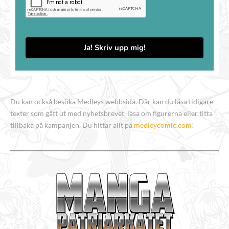
Ja! Skriv upp mig!
Du kan också besöka Medleys webbsida. Där kan du läsa tidigare
texter som gått ut med nyhetsbrevet, läsa om figurerna eller titta
tillbaka på kampanjen. Du hittar allt på
medleycomic.com
!