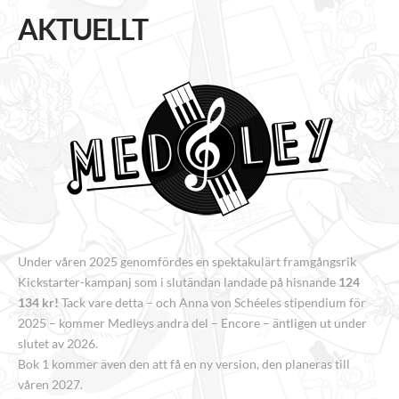
AKTUELLT
Under våren 2025 genomfördes en spektakulärt framgångsrik
Kickstarter-kampanj som i slutändan landade på hisnande
124
134 kr!
Tack vare detta – och Anna von Schéeles stipendium för
2025 – kommer Medleys andra del – Encore – äntligen ut under
slutet av 2026.
Bok 1 kommer även den att få en ny version, den planeras till
våren 2027.