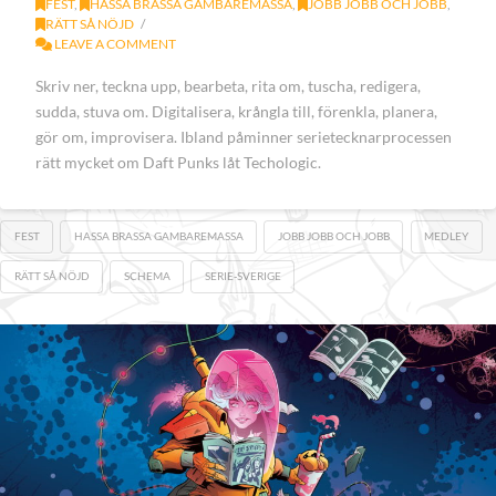
FEST
,
HASSA BRASSA GAMBAREMASSA
,
JOBB JOBB OCH JOBB
,
RÄTT SÅ NÖJD
LEAVE A COMMENT
Skriv ner, teckna upp, bearbeta, rita om, tuscha, redigera,
sudda, stuva om. Digitalisera, krångla till, förenkla, planera,
gör om, improvisera. Ibland påminner serietecknarprocessen
rätt mycket om Daft Punks låt Techologic.
FEST
HASSA BRASSA GAMBAREMASSA
JOBB JOBB OCH JOBB
MEDLEY
RÄTT SÅ NÖJD
SCHEMA
SERIE-SVERIGE