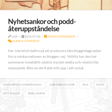
Nyhetsankor och podd-
återuppståndelse
LISA
2014-07-06
OKATEGORISERADE
LEAVE A COMMENT
Har inte blivit bättre på att producera täta blogginlägg sedan
förra reinkarnationen av bloggen, nej. Hittills har den här
sommaren innehållit relativt mycket media och relativt lite
manusjobb. Blev en del Kalle mitt upp i allt också.
HASSA BRASSA GAMBAREMASSA
JOBB JOBB OCH JOBB
PAUS
RADIO
RÄTT SÅ NÖJD
SERIE-SVERIGE