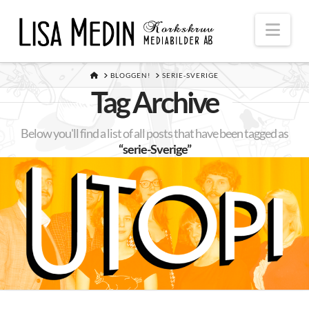
Nav
HOME
BLOGGEN!
SERIE-SVERIGE
Tag Archive
Below you'll find a list of all posts that have been tagged as
“serie-Sverige”