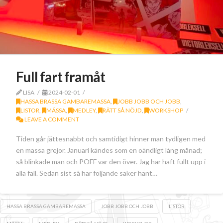
Full fart framåt
LISA
2024-02-01
HASSA BRASSA GAMBAREMASSA
,
JOBB JOBB OCH JOBB
,
LISTOR
,
MÄSSA
,
MEDLEY
,
RÄTT SÅ NÖJD
,
WORKSHOP
LEAVE A COMMENT
Tiden går jättesnabbt och samtidigt hinner man tydligen med
en massa grejor. Januari kändes som en oändligt lång månad;
så blinkade man och POFF var den över. Jag har haft fullt upp i
alla fall. Sedan sist så har följande saker hänt…
HASSA BRASSA GAMBAREMASSA
JOBB JOBB OCH JOBB
LISTOR