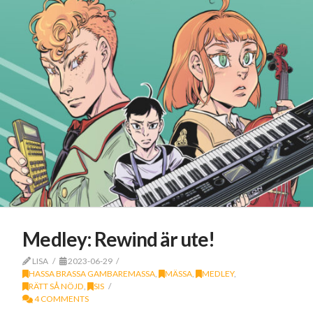
Medley: Rewind är ute!
LISA
2023-06-29
HASSA BRASSA GAMBAREMASSA
,
MÄSSA
,
MEDLEY
,
RÄTT SÅ NÖJD
,
SIS
4 COMMENTS