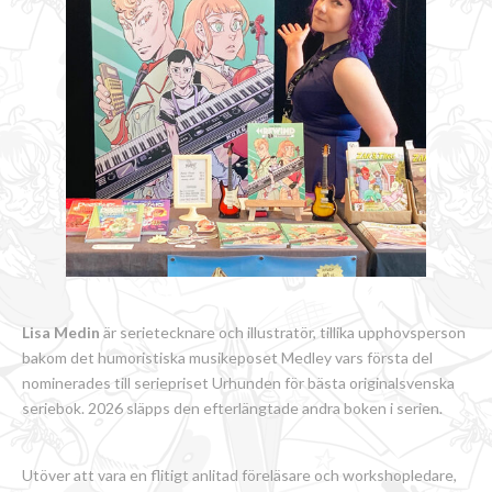
Lisa Medin
är serietecknare och illustratör, tillika upphovsperson
bakom det humoristiska musikeposet Medley vars första del
nominerades till seriepriset Urhunden för bästa originalsvenska
seriebok. 2026 släpps den efterlängtade andra boken i serien.
Utöver att vara en flitigt anlitad föreläsare och workshopledare,