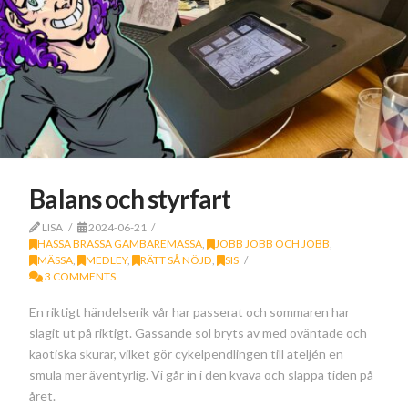
Balans och styrfart
LISA
2024-06-21
HASSA BRASSA GAMBAREMASSA
,
JOBB JOBB OCH JOBB
,
MÄSSA
,
MEDLEY
,
RÄTT SÅ NÖJD
,
SIS
3 COMMENTS
En riktigt händelserik vår har passerat och sommaren har
slagit ut på riktigt. Gassande sol bryts av med oväntade och
kaotiska skurar, vilket gör cykelpendlingen till ateljén en
smula mer äventyrlig. Vi går in i den kvava och slappa tiden på
året.