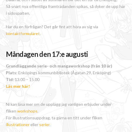
Så snart nya offentliga framträdanden spikas, så dyker de upp här
i sidospalten.
Har du en förfrågan? Det går fint att höra av sig via
kontaktformuläret
.
Måndagen den 17:e augusti
Grundläggande serie- och mangaworkshop (från 10 år)
Plats:
Enköpings kommunbibliotek (Ågatan 29, Enköping)
Tid:
13.00 – 15.00
Läs mer här!
Ni kan läsa mer om de upplägg jag vanligen erbjuder under
fliken
workshops
.
För illustrationsuppdrag, ta gärna en titt under fliken
illustrationer
eller
serier
.