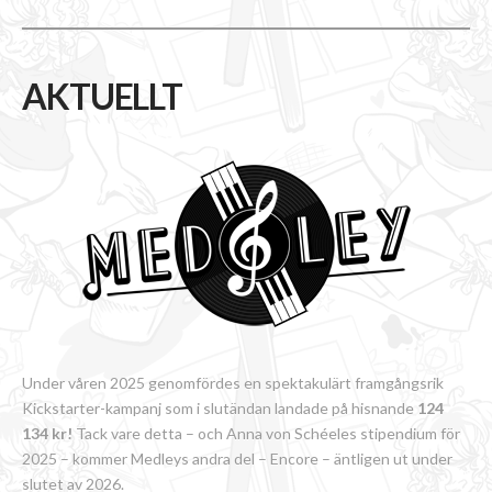
AKTUELLT
Under våren 2025 genomfördes en spektakulärt framgångsrik
Kickstarter-kampanj som i slutändan landade på hisnande
124
134 kr!
Tack vare detta – och Anna von Schéeles stipendium för
2025 – kommer Medleys andra del – Encore – äntligen ut under
slutet av 2026.