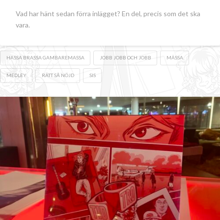
Vad har hänt sedan förra inlägget? En del, precis som det ska
vara.
HASSA BRASSA GAMBAREMASSA
JOBB JOBB OCH JOBB
MÄSSA
MEDLEY
RÄTT SÅ NÖJD
SIS