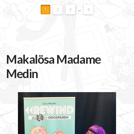
1
2
3
...
4
Makalösa Madame
Medin