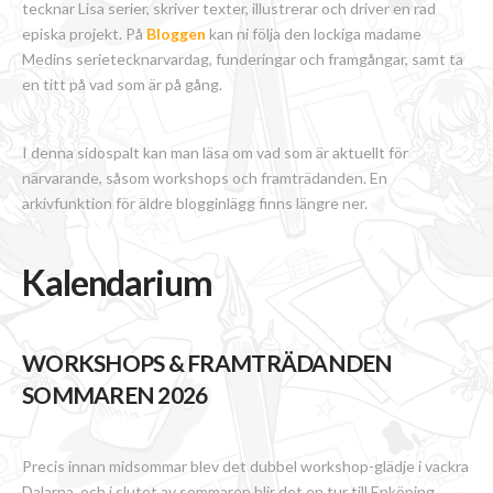
tecknar Lisa serier, skriver texter, illustrerar och driver en rad
episka projekt. På
Bloggen
kan ni följa den lockiga madame
Medins serietecknarvardag, funderingar och framgångar, samt ta
en titt på vad som är på gång.
I denna sidospalt kan man läsa om vad som är aktuellt för
närvarande, såsom workshops och framträdanden. En
arkivfunktion för äldre blogginlägg finns längre ner.
Kalendarium
WORKSHOPS & FRAMTRÄDANDEN
SOMMAREN 2026
Precis innan midsommar blev det dubbel workshop-glädje i vackra
Dalarna, och i slutet av sommaren blir det en tur till Enköping.