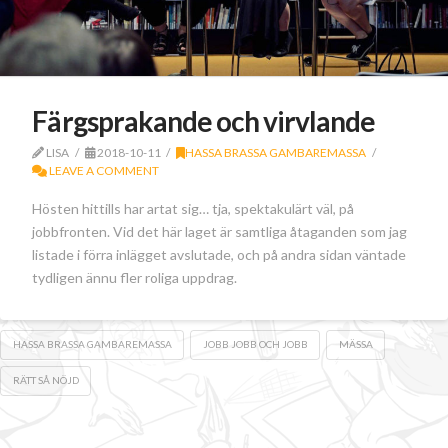
Färgsprakande och virvlande
LISA
2018-10-11
HASSA BRASSA GAMBAREMASSA
LEAVE A COMMENT
Hösten hittills har artat sig… tja, spektakulärt väl, på
jobbfronten. Vid det här laget är samtliga åtaganden som jag
listade i förra inlägget avslutade, och på andra sidan väntade
tydligen ännu fler roliga uppdrag.
HASSA BRASSA GAMBAREMASSA
JOBB JOBB OCH JOBB
MÄSSA
RÄTT SÅ NÖJD