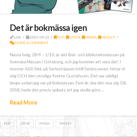
Det är bokmässa igen
LISA
2023-09-22
FEST
,
LISTOR
,
MÄSSA
,
MEDLEY
LEAVE A COMMENT
Nästa helg, 28/9 – 1/10, är det Bok- och biblioteksmässan på
Svenska Mässan i Göteborg, och jag kommer att vara där! I
monter A03:36d, på Seriestrippen intill Seriescenen, hittar ni
mig OCH den otroliga Yvette Gustafsson. Det var väldigt
länge sedan jag var på Bokmässan. Fem år, ska det visa sig. Då,
2018, hade det precis spikats att jag skulle göra …
Read More
FEST
LISTOR
MÄSSA
MEDLEY