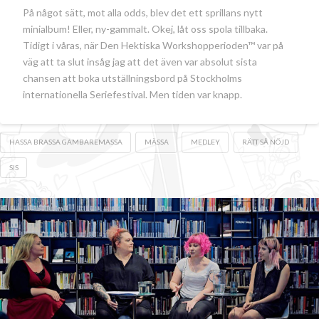
På något sätt, mot alla odds, blev det ett sprillans nytt
minialbum! Eller, ny-gammalt. Okej, låt oss spola tillbaka.
Tidigt i våras, när Den Hektiska Workshopperioden™ var på
väg att ta slut insåg jag att det även var absolut sista
chansen att boka utställningsbord på Stockholms
internationella Seriefestival. Men tiden var knapp.
HASSA BRASSA GAMBAREMASSA
MÄSSA
MEDLEY
RÄTT SÅ NÖJD
SIS