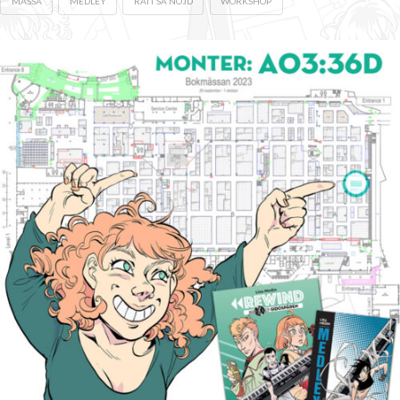
MÄSSA
MEDLEY
RÄTT SÅ NÖJD
WORKSHOP