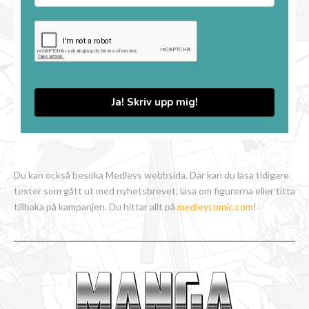
Ja! Skriv upp mig!
Du kan också besöka Medleys webbsida. Där kan du läsa tidigare
texter som gått ut med nyhetsbrevet, läsa om figurerna eller titta
tillbaka på kampanjen. Du hittar allt på
medleycomic.com
!