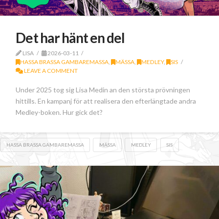
Det har hänt en del
LISA
2026-03-11
HASSA BRASSA GAMBAREMASSA
,
MÄSSA
,
MEDLEY
,
SIS
LEAVE A COMMENT
Under 2025 tog sig Lisa Medin an den största prövningen
hittills. En kampanj för att realisera den efterlängtade andra
Medley-boken. Hur gick det?
HASSA BRASSA GAMBAREMASSA
MÄSSA
MEDLEY
SIS