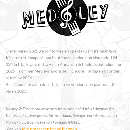
Under våren 2025 genomfördes en spektakulärt framgångsrik
Kickstarter-kampanj som i slutändan landade på hisnande
124
134 kr!
Tack vare detta – och Anna von Schéeles stipendium för
2025 – kommer Medleys andra del – Encore – äntligen ut under
slutet av 2026.
Bok 1 kommer även den att få en ny version, den planeras till
våren 2027.
Medley 2: Encore
har arbetats fram med stöd från
Längmanska
Kulturfonden, Sveriges Författarförbund
,
Sveriges Författarfond
och
Nordiska Oberoende Förlags Förening (NoFF).
Man kan
följa processen här på bloggen
.