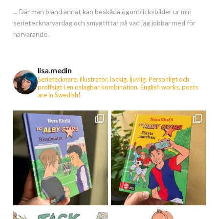
... Där man bland annat kan beskåda ögonblicksbilder ur min
serietecknarvardag och smygtittar på vad jag jobbar med för
närvarande.
lisa.medin
Serietecknare, illustratör, lockig, ljuvlig. Personligt och
proffsigt i en oslagbar kombination.
English works, posts
are in Swedish!