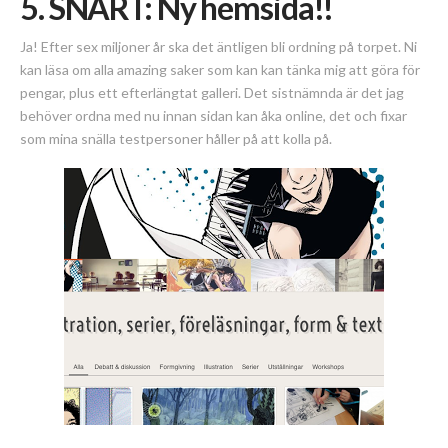
5. SNART: Ny hemsida!!
Ja! Efter sex miljoner år ska det äntligen bli ordning på torpet. Ni
kan läsa om alla amazing saker som kan kan tänka mig att göra för
pengar, plus ett efterlängtat galleri. Det sistnämnda är det jag
behöver ordna med nu innan sidan kan åka online, det och fixar
som mina snälla testpersoner håller på att kolla på.