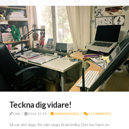
Teckna dig vidare!
LISA
2016-12-29
NYÅRSKRÖNIKA
3 COMMENTS
Så var det dags för nån slags årskrönika. Det har hänt en