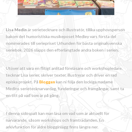
Lisa Medin
är serietecknare och illustratör, tillika upphovsperson
bakom det humoristiska musikeposet Medley vars första del
nominerades till seriepriset Urhunden för bästa originalsvenska
seriebok. 2026 släpps den efterlängtade andra boken i serien.
Utöver att vara en flitigt anlitad föreläsare och workshopledare,
tecknar Lisa serier, skriver texter, illustrerar och driver en rad
episka projekt. På
Bloggen
kan ni följa den lockiga madame
Medins serietecknarvardag, funderingar och framgångar, samt ta
en titt på vad som är på gång.
I denna sidospalt kan man läsa om vad som är aktuellt för
närvarande, såsom workshops och framträdanden. En
arkivfunktion för äldre blogginlägg finns längre ner.