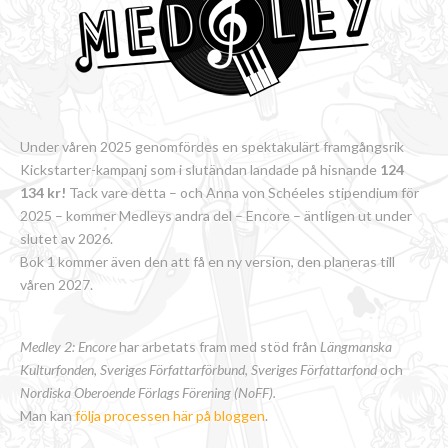
Under våren 2025 genomfördes en spektakulärt framgångsrik
Kickstarter-kampanj som i slutändan landade på hisnande
124
134 kr!
Tack vare detta – och Anna von Schéeles stipendium för
2025 – kommer Medleys andra del – Encore – äntligen ut under
slutet av 2026.
Bok 1 kommer även den att få en ny version, den planeras till
våren 2027.
Medley 2: Encore
har arbetats fram med stöd från
Längmanska
Kulturfonden, Sveriges Författarförbund
,
Sveriges Författarfond
och
Nordiska Oberoende Förlags Förening (NoFF).
Man kan
följa processen här på bloggen
.