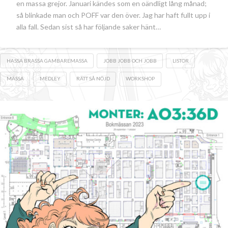
en massa grejor. Januari kändes som en oändligt lång månad;
så blinkade man och POFF var den över. Jag har haft fullt upp i
alla fall. Sedan sist så har följande saker hänt…
HASSA BRASSA GAMBAREMASSA
JOBB JOBB OCH JOBB
LISTOR
MÄSSA
MEDLEY
RÄTT SÅ NÖJD
WORKSHOP