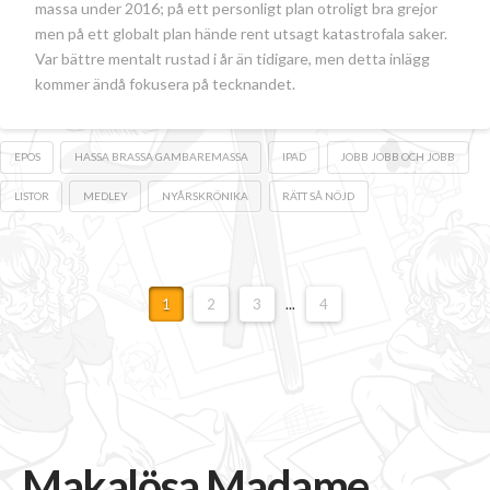
massa under 2016; på ett personligt plan otroligt bra grejor
men på ett globalt plan hände rent utsagt katastrofala saker.
Var bättre mentalt rustad i år än tidigare, men detta inlägg
kommer ändå fokusera på tecknandet.
EPOS
HASSA BRASSA GAMBAREMASSA
IPAD
JOBB JOBB OCH JOBB
LISTOR
MEDLEY
NYÅRSKRÖNIKA
RÄTT SÅ NÖJD
1
2
3
...
4
Makalösa Madame