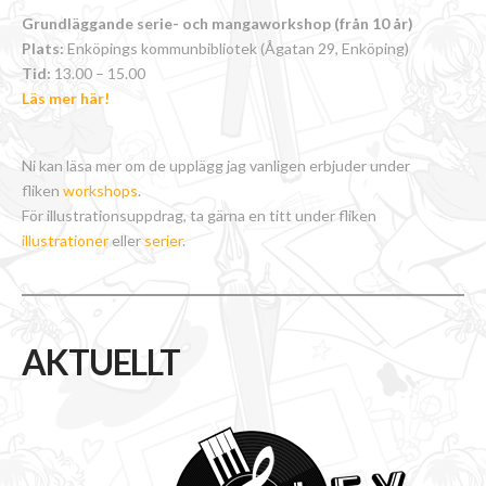
Grundläggande serie- och mangaworkshop (från 10 år)
Plats:
Enköpings kommunbibliotek (Ågatan 29, Enköping)
Tid:
13.00 – 15.00
Läs mer här!
Ni kan läsa mer om de upplägg jag vanligen erbjuder under
fliken
workshops
.
För illustrationsuppdrag, ta gärna en titt under fliken
illustrationer
eller
serier
.
AKTUELLT