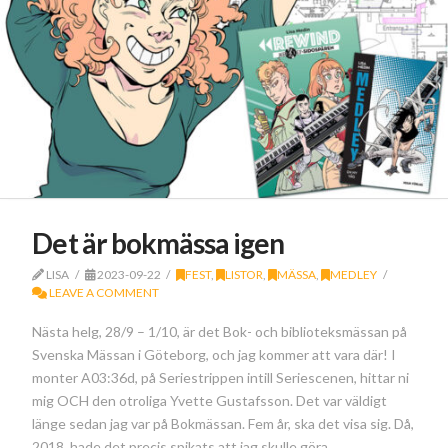
Det är bokmässa igen
LISA
2023-09-22
FEST
,
LISTOR
,
MÄSSA
,
MEDLEY
LEAVE A COMMENT
Nästa helg, 28/9 – 1/10, är det Bok- och biblioteksmässan på
Svenska Mässan i Göteborg, och jag kommer att vara där! I
monter A03:36d, på Seriestrippen intill Seriescenen, hittar ni
mig OCH den otroliga Yvette Gustafsson. Det var väldigt
länge sedan jag var på Bokmässan. Fem år, ska det visa sig. Då,
2018, hade det precis spikats att jag skulle göra …