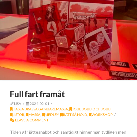
Full fart framåt
LISA
2024-02-01
HASSA BRASSA GAMBAREMASSA
,
JOBB JOBB OCH JOBB
,
LISTOR
,
MÄSSA
,
MEDLEY
,
RÄTT SÅ NÖJD
,
WORKSHOP
LEAVE A COMMENT
Tiden går jättesnabbt och samtidigt hinner man tydligen med