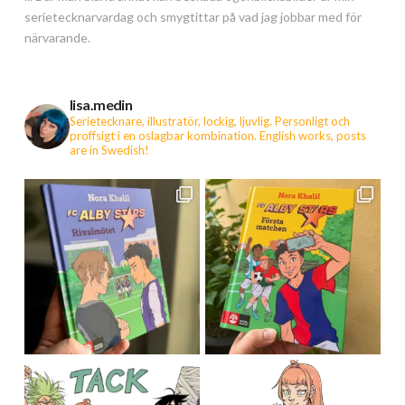
serietecknarvardag och smygtittar på vad jag jobbar med för
närvarande.
lisa.medin
Serietecknare, illustratör, lockig, ljuvlig. Personligt och
proffsigt i en oslagbar kombination.
English works, posts
are in Swedish!