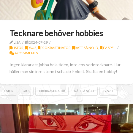
Tecknare behöver hobbies
LISA
2024-07-29
LISTOR
,
PAUS
,
PROKRASTINATOR
,
RÄTT SÅ NÖJD
,
TV-SPEL
4 COMMENTS
Ingen klarar att jobba hela tiden, inte ens serietecknare. Hur
håller man sin inre storm i schack? Enkelt. Skaffa en hobby!
LISTOR
PAUS
PROKRASTINATOR
RÄTT SÅ NÖJD
TV-SPEL