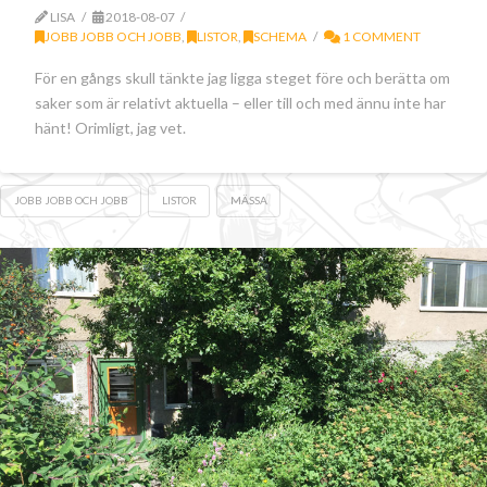
LISA
2018-08-07
JOBB JOBB OCH JOBB
,
LISTOR
,
SCHEMA
1 COMMENT
För en gångs skull tänkte jag ligga steget före och berätta om
saker som är relativt aktuella – eller till och med ännu inte har
hänt! Orimligt, jag vet.
JOBB JOBB OCH JOBB
LISTOR
MÄSSA