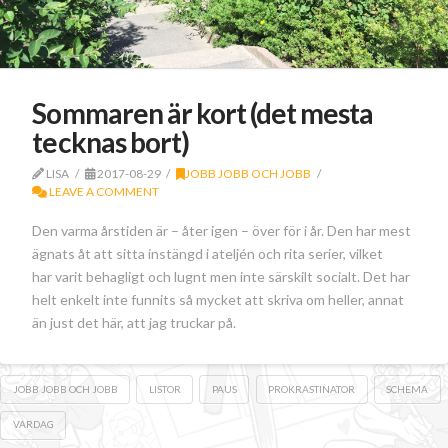
Sommaren är kort (det mesta
tecknas bort)
LISA
2017-08-29
JOBB JOBB OCH JOBB
LEAVE A COMMENT
Den varma årstiden är – åter igen – över för i år. Den har mest
ägnats åt att sitta instängd i ateljén och rita serier, vilket
har varit behagligt och lugnt men inte särskilt socialt. Det har
helt enkelt inte funnits så mycket att skriva om heller, annat
än just det här, att jag truckar på.
JOBB JOBB OCH JOBB
LISTOR
PAUS
PROKRASTINATOR
SCHEMA
VARDAG