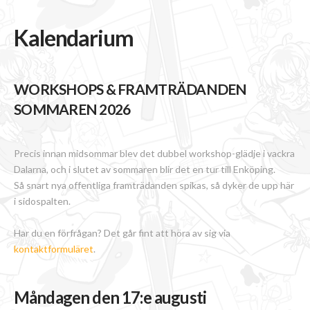
Kalendarium
WORKSHOPS & FRAMTRÄDANDEN
SOMMAREN 2026
Precis innan midsommar blev det dubbel workshop-glädje i vackra
Dalarna, och i slutet av sommaren blir det en tur till Enköping.
Så snart nya offentliga framträdanden spikas, så dyker de upp här
i sidospalten.
Har du en förfrågan? Det går fint att höra av sig via
kontaktformuläret
.
Måndagen den 17:e augusti