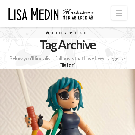
Nav
HOME
BLOGGEN!
LISTOR
Tag Archive
Below you'll find a list of all posts that have been tagged as
“listor”