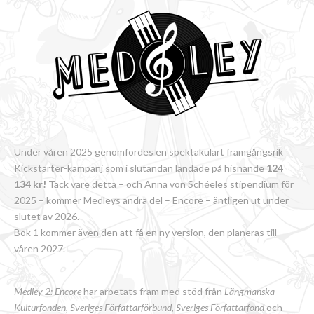
Under våren 2025 genomfördes en spektakulärt framgångsrik
Kickstarter-kampanj som i slutändan landade på hisnande
124
134 kr!
Tack vare detta – och Anna von Schéeles stipendium för
2025 – kommer Medleys andra del – Encore – äntligen ut under
slutet av 2026.
Bok 1 kommer även den att få en ny version, den planeras till
våren 2027.
Medley 2: Encore
har arbetats fram med stöd från
Längmanska
Kulturfonden, Sveriges Författarförbund
,
Sveriges Författarfond
och