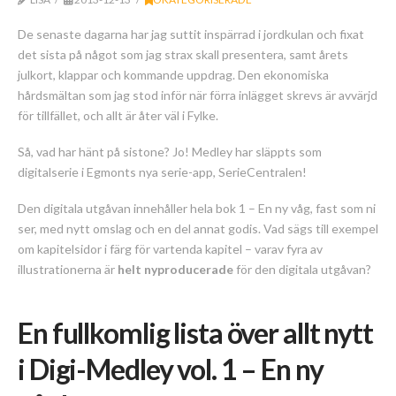
De senaste dagarna har jag suttit inspärrad i jordkulan och fixat
det sista på något som jag strax skall presentera, samt årets
julkort, klappar och kommande uppdrag. Den ekonomiska
hårdsmältan som jag stod inför när förra inlägget skrevs är avvärjd
för tillfället, och allt är åter väl i Fylke.
Så, vad har hänt på sistone? Jo! Medley har släppts som
digitalserie i Egmonts nya serie-app, SerieCentralen!
Den digitala utgåvan innehåller hela bok 1 – En ny våg, fast som ni
ser, med nytt omslag och en del annat godis. Vad sägs till exempel
om kapitelsidor i färg för vartenda kapitel – varav fyra av
illustrationerna är
helt nyproducerade
för den digitala utgåvan?
En fullkomlig lista över allt nytt
i Digi-Medley vol. 1 – En ny