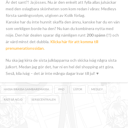
Är det sant?! Ja jösses. Nu är den enkelt att fylla allas julsäckar
med den oslagbara skönheten som kom redan i våras: Medleys
första samlingsvolym, utgiven av Kolik förlag.
Kanske har du inte hunnit skaffa den ännu, kanske har du en vän
som verkligen borde ha den? Nu kan du kombinera nytta med
nöje. Den här dealen sparar dig nämligen runt
200 spänn
(!!) och
är värd minst det dubbla.
Klicka här för att komma till
prenumerationssidan.
Nu ska jag kirra de sista julklapparna och skicka iväg några sista
julkort. Medan jag gör det, har ni en hel del shopping att göra.
Seså, kila iväg – det är inte många dagar kvar till jul!
♥
HASSA BRASSA GAMBAREMASSA
IPAD
LISTOR
MEDLEY
RÄTT SÅ NÖJD
SERIECENTRALEN