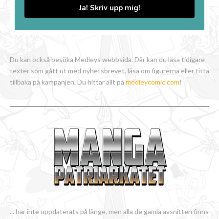
Ja! Skriv upp mig!
Du kan också besöka Medleys webbsida. Där kan du läsa tidigare
texter som gått ut med nyhetsbrevet, läsa om figurerna eller titta
tillbaka på kampanjen. Du hittar allt på
medleycomic.com
!
... har inte uppdaterats på länge, men alla de gamla avsnitten finns