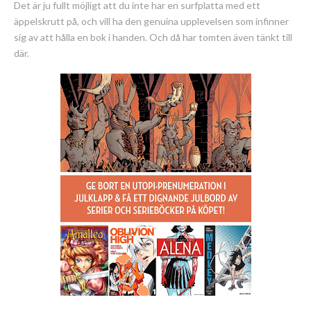
Det är ju fullt möjligt att du inte har en surfplatta med ett
äppelskrutt på, och vill ha den genuina upplevelsen som infinner
sig av att hålla en bok i handen. Och då har tomten även tänkt till
där.