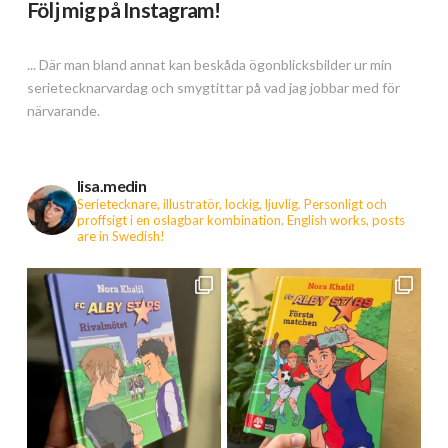
Följ mig på Instagram!
... Där man bland annat kan beskåda ögonblicksbilder ur min
serietecknarvardag och smygtittar på vad jag jobbar med för
närvarande.
lisa.medin
Serietecknare, illustratör, lockig, ljuvlig. Personligt och
proffsigt i en oslagbar kombination.
English works, posts
are in Swedish!