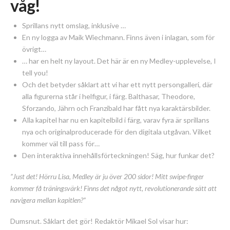
våg!
Sprillans nytt omslag, inklusive …
En ny logga av Maik Wiechmann. Finns även i inlagan, som för
övrigt…
… har en helt ny layout. Det här är en ny Medley-upplevelse, I
tell you!
Och det betyder såklart att vi har ett nytt persongalleri, där
alla figurerna står i helfigur, i färg. Balthasar, Theodore,
Sforzando, Jährn och Franzibald har fått nya karaktärsbilder.
Alla kapitel har nu en kapitelbild i färg, varav fyra är sprillans
nya och originalproducerade för den digitala utgåvan. Vilket
kommer väl till pass för…
Den interaktiva innehållsförteckningen! Säg, hur funkar det?
”Just det! Hörru Lisa, Medley är ju över 200 sidor! Mitt swipe-finger
kommer få träningsvärk! Finns det något nytt, revolutionerande sätt att
navigera mellan kapitlen?”
Dumsnut. Såklart det gör! Redaktör Mikael Sol visar hur: