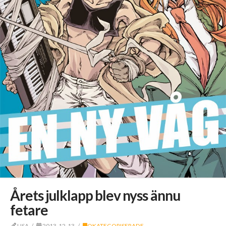
Årets julklapp blev nyss ännu
fetare
LISA
2013-12-13
OKATEGORISERADE