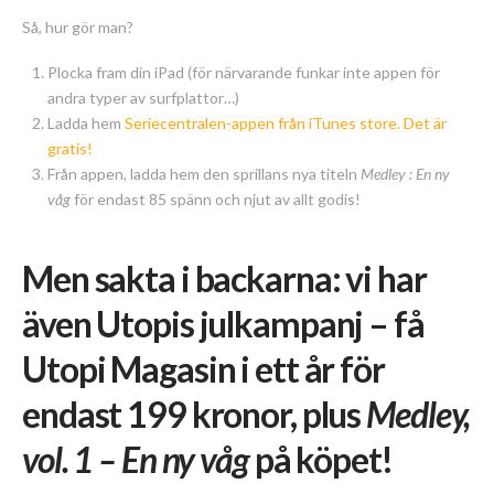
Så, hur gör man?
Plocka fram din iPad (för närvarande funkar inte appen för
andra typer av surfplattor…)
Ladda hem
Seriecentralen-appen från iTunes store. Det är
gratis!
Från appen, ladda hem den sprillans nya titeln
Medley : En ny
våg
för endast 85 spänn och njut av allt godis!
Men sakta i backarna: vi har
även Utopis julkampanj – få
Utopi Magasin i ett år för
endast 199 kronor, plus
Medley,
vol. 1 – En ny våg
på köpet!