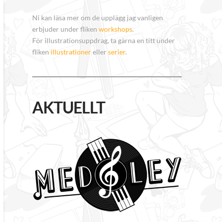
Ni kan läsa mer om de upplägg jag vanligen
erbjuder under fliken
workshops
.
För illustrationsuppdrag, ta gärna en titt under
fliken
illustrationer
eller
serier
.
AKTUELLT