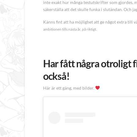
inte exakt hur många testutskrifter som gjordes, men
säkerställa att det skulle funka i slutändan. Och j
Känns fint att ha möjlighet att ge något extra till 
ambitionen tills nästa år, på riktigt.
Har fått några otroligt 
också!
Här är ett gäng, med bilder.