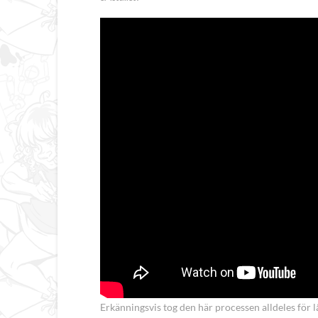
Erkänningsvis tog den här processen alldeles för l