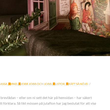
MASSA
,
IPAD
,
JOBB JOBB OCH JOBB
,
LISTOR
,
RÄTT SÅ NÖJD
i brevlådan – eller om ni sett det här på hemsidan – har säkert
att förklara. Så likt mössen på julafton har jag beslutat för att
visa