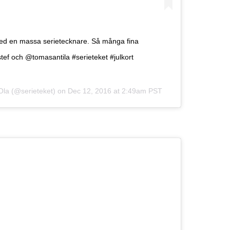
n med en massa serietecknare. Så många fina
tef och @tomasantila #serieteket #julkort
Ola
(@serieteket) on
Dec 12, 2016 at 2:49am PST