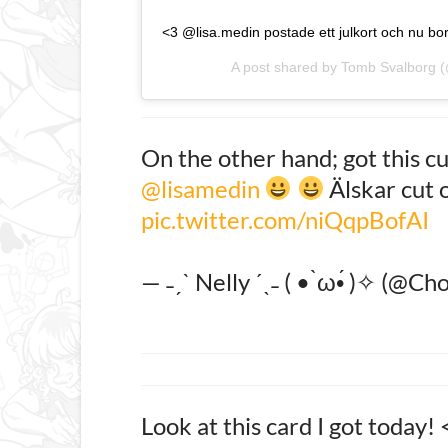
<3 @lisa.medin postade ett julkort och nu bor 
A post shared by
Tomb Svalborg
(
On the other hand; got this cu
@lisamedin
Älskar cut
pic.twitter.com/niQqpBofAI
— ˗ˏˋ Nelly ˊˎ˗ ‏( • ̀ω•́ )
Look at this card I got today!