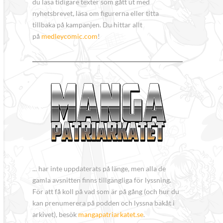
du läsa tidigare texter som gått ut med
nyhetsbrevet, läsa om figurerna eller titta
tillbaka på kampanjen. Du hittar allt
på
medleycomic.com
!
... har inte uppdaterats på länge, men alla de
gamla avsnitten finns tillgängliga för lyssning.
För att få koll på vad som är på gång (och hur du
kan prenumerera på podden och lyssna bakåt i
arkivet), besök
mangapatriarkatet.se
.