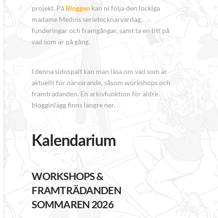
projekt. På
Bloggen
kan ni följa den lockiga
madame Medins serietecknarvardag,
funderingar och framgångar, samt ta en titt på
vad som är på gång.
I denna sidospalt kan man läsa om vad som är
aktuellt för närvarande, såsom workshops och
framträdanden. En arkivfunktion för äldre
blogginlägg finns längre ner.
Kalendarium
WORKSHOPS &
FRAMTRÄDANDEN
SOMMAREN 2026