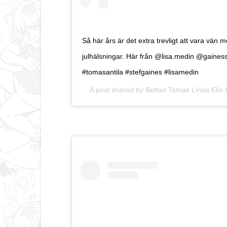
Så här års är det extra trevligt att vara vä
julhälsningar. Här från @lisa.medin @gainess
#tomasantila #stefgaines #lisamedin
A post shared by
Bettan Tomas Linda Elin 