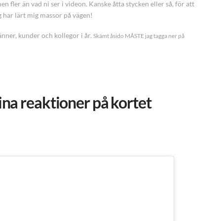
 fler än vad ni ser i videon. Kanske åtta stycken eller så, för att
ag har lärt mig massor på vägen!
vänner, kunder och kollegor i år.
Skämt åsido MÅSTE jag tagga ner på
fina reaktioner på kortet