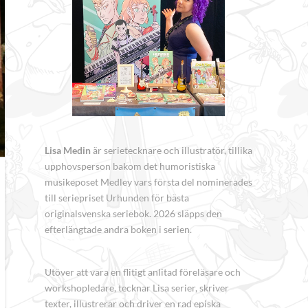
Lisa Medin
är serietecknare och illustratör, tillika
upphovsperson bakom det humoristiska
musikeposet Medley vars första del nominerades
till seriepriset Urhunden för bästa
originalsvenska seriebok. 2026 släpps den
efterlängtade andra boken i serien.
Utöver att vara en flitigt anlitad föreläsare och
workshopledare, tecknar Lisa serier, skriver
texter, illustrerar och driver en rad episka