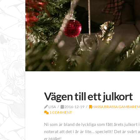
Vägen till ett julkort
LISA
2016-12-19
HASSA BRASSA GAMBARE
1 COMMENT
Ni som är bland de lyckliga som fått årets julkort 
noterat att det i år är lite… speciellt! Det är svårt 
er istället!