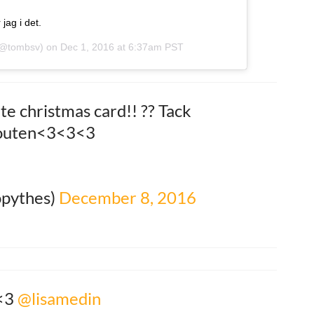
jag i det.
@tombsv) on
Dec 1, 2016 at 6:37am PST
te christmas card!! ?? Tack
 outen<3<3<3
✧ (@Chopythes)
December 8, 2016
 <3
@lisamedin