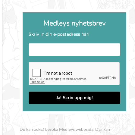
Medleys nyhetsbrev
Skriv in din e-postadress här!
Ja! Skriv upp mig!
Du kan också besöka Medleys webbsida. Där kan