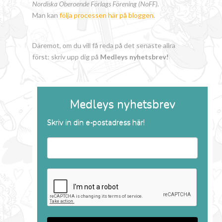
Nordiska Oberoende Förlags Förening (NoFF).
Man kan
följa processen här på bloggen
.
Däremot, om du vill få reda på det senaste allra
först: skriv upp dig på
Medleys nyhetsbrev!
Medleys nyhetsbrev
Skriv in din e-postadress här!