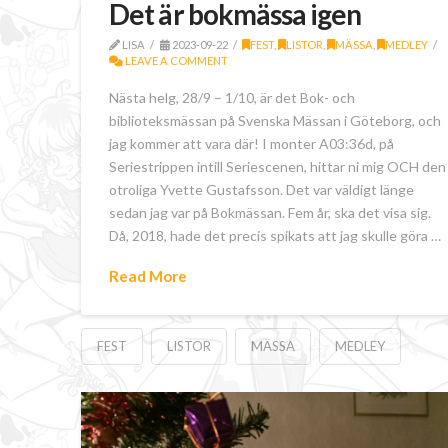
Det är bokmässa igen
LISA
2023-09-22
FEST
,
LISTOR
,
MÄSSA
,
MEDLEY
LEAVE A COMMENT
Nästa helg, 28/9 – 1/10, är det Bok- och
biblioteksmässan på Svenska Mässan i Göteborg, och
jag kommer att vara där! I monter A03:36d, på
Seriestrippen intill Seriescenen, hittar ni mig OCH den
otroliga Yvette Gustafsson. Det var väldigt länge
sedan jag var på Bokmässan. Fem år, ska det visa sig.
Då, 2018, hade det precis spikats att jag skulle göra …
Read More
FEST
LISTOR
MÄSSA
MEDLEY