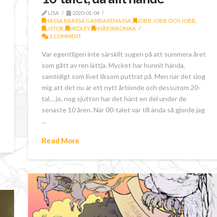
LISA
2020-01-04
HASSA BRASSA GAMBAREMASSA
,
JOBB JOBB OCH JOBB
,
LISTOR
,
MEDLEY
,
NYÅRSKRÖNIKA
1 COMMENT
Var egentligen inte särskilt sugen på att summera året
som gått av ren lättja. Mycket har hunnit hända,
samtidigt som livet liksom puttrat på. Men när det slog
mig att det nu är ett nytt årtionde och dessutom 20-
tal… jo, nog sjutton har det hänt en del under de
senaste 10 åren. När 00-talet var till ända så gjorde jag
…
Read More