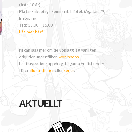
(från 10 år)
Plats:
Enköpings kommunbibliotek (Ågatan 29,
Enköping)
Tid:
13.00 – 15.00
Läs mer här!
Ni kan läsa mer om de upplägg jag vanligen
erbjuder under fliken
workshops
.
För illustrationsuppdrag, ta gärna en titt under
fliken
illustrationer
eller
serier
.
AKTUELLT