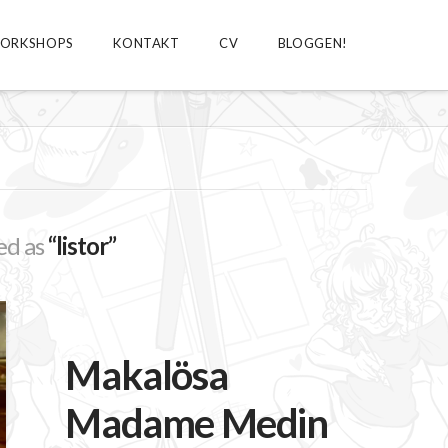
ORKSHOPS
KONTAKT
CV
BLOGGEN!
zed as
“listor”
Makalösa
Madame Medin