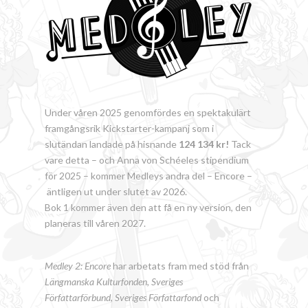
Under våren 2025 genomfördes en spektakulärt
framgångsrik Kickstarter-kampanj som i
slutändan landade på hisnande
124 134 kr!
Tack
vare detta – och Anna von Schéeles stipendium
för 2025 – kommer Medleys andra del – Encore –
äntligen ut under slutet av 2026.
Bok 1 kommer även den att få en ny version, den
planeras till våren 2027.
Medley 2: Encore
har arbetats fram med stöd från
Längmanska Kulturfonden, Sveriges
Författarförbund
,
Sveriges Författarfond
och