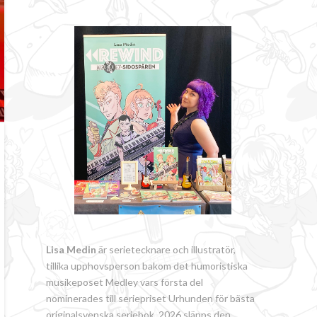
Lisa Medin
är serietecknare och illustratör,
tillika upphovsperson bakom det humoristiska
musikeposet Medley vars första del
nominerades till seriepriset Urhunden för bästa
originalsvenska seriebok. 2026 släpps den