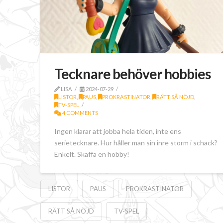
Tecknare behöver hobbies
LISA
2024-07-29
LISTOR
,
PAUS
,
PROKRASTINATOR
,
RÄTT SÅ NÖJD
,
TV-SPEL
4 COMMENTS
Ingen klarar att jobba hela tiden, inte ens
serietecknare. Hur håller man sin inre storm i schack?
Enkelt. Skaffa en hobby!
LISTOR
PAUS
PROKRASTINATOR
RÄTT SÅ NÖJD
TV-SPEL