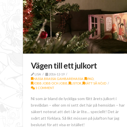
Vägen till ett julkort
LISA
2016-12-19
HASSA BRASSA GAMBAREMASSA
,
IPAD
,
JOBB JOBB OCH JOBB
,
LISTOR
,
RÄTT SÅ NÖJD
1 COMMENT
Ni som är bland de lyckliga som fått årets julkort i
brevlådan – eller om ni sett det här på hemsidan – har
säkert noterat att det i år är lite… speciellt! Det är
svårt att förklara. Så likt mössen på julafton har jag
beslutat för att visa er istället!