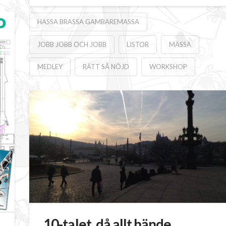
HASSA BRASSA GAMBAREMASSA
JOBB JOBB OCH JOBB
LISTOR
MÄSSA
MEDLEY
RÄTT SÅ NÖJD
WORKSHOP
10-talet, då allt hände