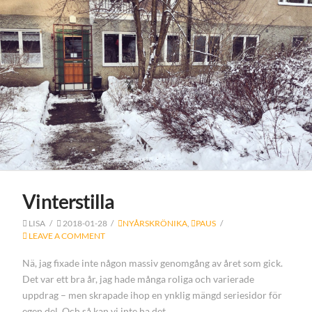
Vinterstilla
LISA
2018-01-28
NYÅRSKRÖNIKA
,
PAUS
LEAVE A COMMENT
Nä, jag fixade inte någon massiv genomgång av året som gick.
Det var ett bra år, jag hade många roliga och varierade
uppdrag – men skrapade ihop en ynklig mängd seriesidor för
egen del. Och så kan vi inte ha det.