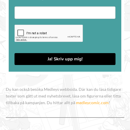
Ja! Skriv upp mig!
Du kan också besöka Medleys webbsida. Där kan du läsa tidigare
texter som gått ut med nyhetsbrevet, läsa om figurerna eller titta
tillbaka på kampanjen. Du hittar allt på
medleycomic.com
!