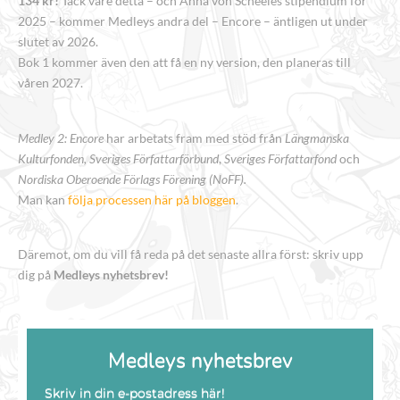
134 kr!
Tack vare detta – och Anna von Schéeles stipendium för
2025 – kommer Medleys andra del – Encore – äntligen ut under
slutet av 2026.
Bok 1 kommer även den att få en ny version, den planeras till
våren 2027.
Medley 2: Encore
har arbetats fram med stöd från
Längmanska
Kulturfonden, Sveriges Författarförbund
,
Sveriges Författarfond
och
Nordiska Oberoende Förlags Förening (NoFF).
Man kan
följa processen här på bloggen
.
Däremot, om du vill få reda på det senaste allra först: skriv upp
dig på
Medleys nyhetsbrev!
Medleys nyhetsbrev
Skriv in din e-postadress här!