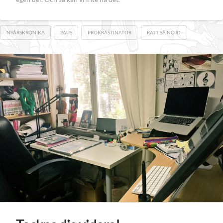
NYÅRSKRÖNIKA
PAUS
PROKRASTINATOR
RÄTT SÅ NÖJD