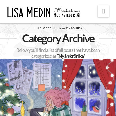
Nav
HOME
BLOGGEN!
NYÅRSKRÖNIKA
Category Archive
Below you'll find a list of all posts that have been
categorized as
“Nyårskrönika”