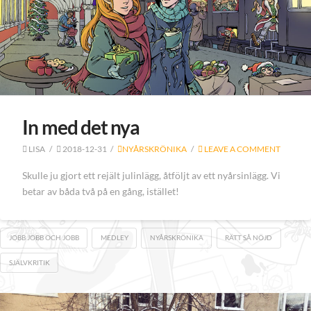
In med det nya
LISA
2018-12-31
NYÅRSKRÖNIKA
LEAVE A COMMENT
Skulle ju gjort ett rejält julinlägg, åtföljt av ett nyårsinlägg. Vi
betar av båda två på en gång, istället!
JOBB JOBB OCH JOBB
MEDLEY
NYÅRSKRÖNIKA
RÄTT SÅ NÖJD
SJÄLVKRITIK