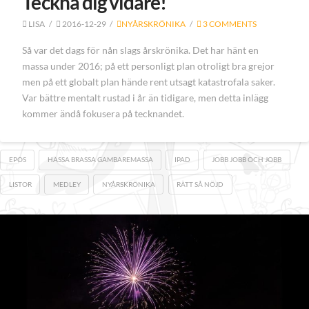
Teckna dig vidare!
LISA
2016-12-29
NYÅRSKRÖNIKA
3 COMMENTS
Så var det dags för nån slags årskrönika. Det har hänt en
massa under 2016; på ett personligt plan otroligt bra grejor
men på ett globalt plan hände rent utsagt katastrofala saker.
Var bättre mentalt rustad i år än tidigare, men detta inlägg
kommer ändå fokusera på tecknandet.
EPOS
HASSA BRASSA GAMBAREMASSA
IPAD
JOBB JOBB OCH JOBB
LISTOR
MEDLEY
NYÅRSKRÖNIKA
RÄTT SÅ NÖJD