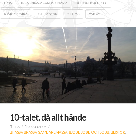
EPOS
HASSA BRASSA GAMBAREMASSA
JOBB JOBB OCH JOBB
NYÅRSKRÖNIKA
RÄTT SÅ NÖJD
SCHEMA
VARDAG
10-talet, då allt hände
LISA
2020-01-04
HASSA BRASSA GAMBAREMASSA
,
JOBB JOBB OCH JOBB
,
LISTOR
,