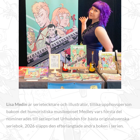
Lisa Medin
är serietecknare och illustratör, tillika upphovsperson
bakom det humoristiska musikeposet Medley vars första del
nominerades till seriepriset Urhunden för bästa originalsvenska
seriebok. 2026 släpps den efterlängtade andra boken i serien.