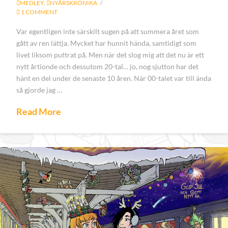
MEDLEY
,
NYÅRSKRÖNIKA
1 COMMENT
Var egentligen inte särskilt sugen på att summera året som
gått av ren lättja. Mycket har hunnit hända, samtidigt som
livet liksom puttrat på. Men när det slog mig att det nu är ett
nytt årtionde och dessutom 20-tal… jo, nog sjutton har det
hänt en del under de senaste 10 åren. När 00-talet var till ända
så gjorde jag …
Read More