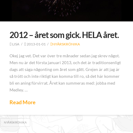
2012 – året som gick. HELA året.
LISA
2013-01-01
NYÅRSKRÖNIKA
Okej jag vet. Det var över tre månader sedan jag skrev något.
Men nu är det första januari 2013, och det är traditionsenligt
dags att säga någonting om året som gått. Grejen är att jag är
så trött och inte riktigt kan komma till ro, så det här kommer
bli en aning förvirrat. Året kan summeras med: jobba med
Medley. …
Read More
NYÅRSKRÖNIKA