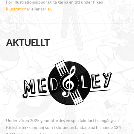
För illustrationsuppdrag, ta gärna en titt under fliken
illustrationer
eller
serier
.
AKTUELLT
Under våren 2025 genomfördes en spektakulärt framgångsrik
Kickstarter-kampanj som i slutändan landade på hisnande
124