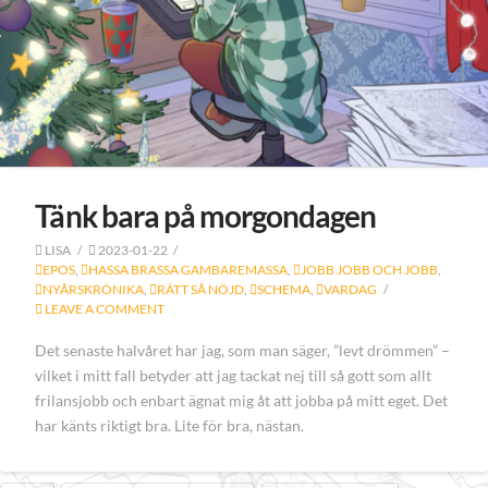
Tänk bara på morgondagen
LISA
2023-01-22
EPOS
,
HASSA BRASSA GAMBAREMASSA
,
JOBB JOBB OCH JOBB
,
NYÅRSKRÖNIKA
,
RÄTT SÅ NÖJD
,
SCHEMA
,
VARDAG
LEAVE A COMMENT
Det senaste halvåret har jag, som man säger, ”levt drömmen” –
vilket i mitt fall betyder att jag tackat nej till så gott som allt
frilansjobb och enbart ägnat mig åt att jobba på mitt eget. Det
har känts riktigt bra. Lite för bra, nästan.