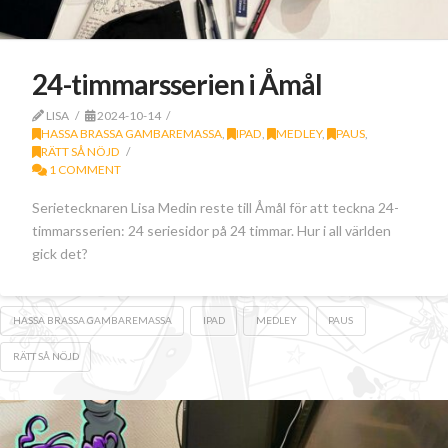
24-timmarsserien i Åmål
LISA
2024-10-14
HASSA BRASSA GAMBAREMASSA
,
IPAD
,
MEDLEY
,
PAUS
,
RÄTT SÅ NÖJD
1 COMMENT
Serietecknaren Lisa Medin reste till Åmål för att teckna 24-
timmarsserien: 24 seriesidor på 24 timmar. Hur i all världen
gick det?
HASSA BRASSA GAMBAREMASSA
IPAD
MEDLEY
PAUS
RÄTT SÅ NÖJD