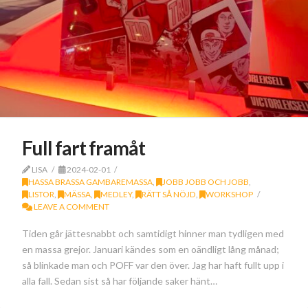
Full fart framåt
LISA
2024-02-01
HASSA BRASSA GAMBAREMASSA
,
JOBB JOBB OCH JOBB
,
LISTOR
,
MÄSSA
,
MEDLEY
,
RÄTT SÅ NÖJD
,
WORKSHOP
LEAVE A COMMENT
Tiden går jättesnabbt och samtidigt hinner man tydligen med
en massa grejor. Januari kändes som en oändligt lång månad;
så blinkade man och POFF var den över. Jag har haft fullt upp i
alla fall. Sedan sist så har följande saker hänt…