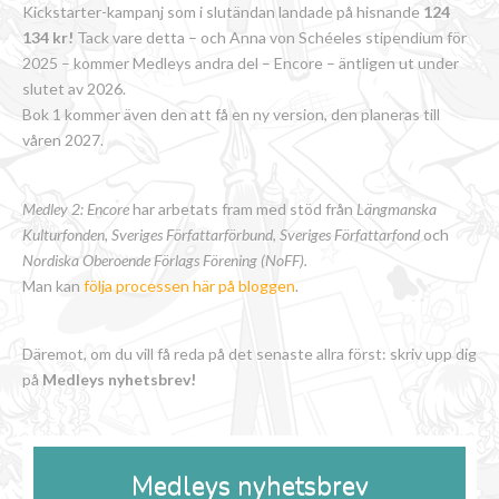
Kickstarter-kampanj som i slutändan landade på hisnande
124
134 kr!
Tack vare detta – och Anna von Schéeles stipendium för
2025 – kommer Medleys andra del – Encore – äntligen ut under
slutet av 2026.
Bok 1 kommer även den att få en ny version, den planeras till
våren 2027.
Medley 2: Encore
har arbetats fram med stöd från
Längmanska
Kulturfonden, Sveriges Författarförbund
,
Sveriges Författarfond
och
Nordiska Oberoende Förlags Förening (NoFF).
Man kan
följa processen här på bloggen
.
Däremot, om du vill få reda på det senaste allra först: skriv upp dig
på
Medleys nyhetsbrev!
Medleys nyhetsbrev