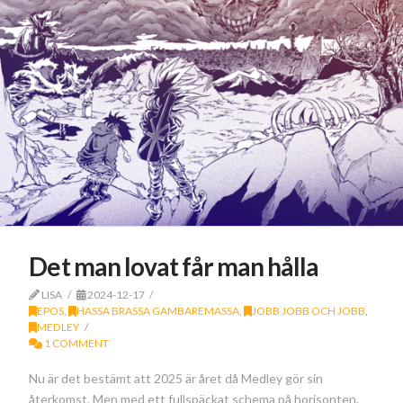
Det man lovat får man hålla
LISA
2024-12-17
EPOS
,
HASSA BRASSA GAMBAREMASSA
,
JOBB JOBB OCH JOBB
,
MEDLEY
1 COMMENT
Nu är det bestämt att 2025 är året då Medley gör sin
återkomst. Men med ett fullspäckat schema på horisonten,