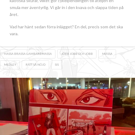
kaotiska skurar, vilket gör cykelpendlingen till ateljén en
smula mer äventyrlig. Vi går in i den kvava och slappa tiden på
året.
Vad har hänt sedan förra inlägget? En del, precis som det ska
vara.
HASSA BRASSA GAMBAREMASSA
JOBB JOBB OCH JOBB
MÄSSA
MEDLEY
RÄTT SÅ NÖJD
SIS