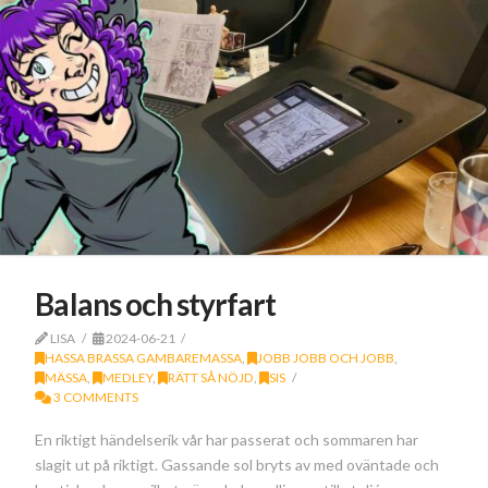
Balans och styrfart
LISA
2024-06-21
HASSA BRASSA GAMBAREMASSA
,
JOBB JOBB OCH JOBB
,
MÄSSA
,
MEDLEY
,
RÄTT SÅ NÖJD
,
SIS
3 COMMENTS
En riktigt händelserik vår har passerat och sommaren har
slagit ut på riktigt. Gassande sol bryts av med oväntade och