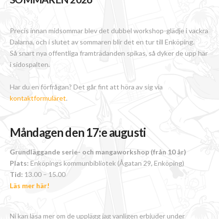
Precis innan midsommar blev det dubbel workshop-glädje i vackra
Dalarna, och i slutet av sommaren blir det en tur till Enköping.
Så snart nya offentliga framträdanden spikas, så dyker de upp här
i sidospalten.
Har du en förfrågan? Det går fint att höra av sig via
kontaktformuläret
.
Måndagen den 17:e augusti
Grundläggande serie- och mangaworkshop (från 10 år)
Plats:
Enköpings kommunbibliotek (Ågatan 29, Enköping)
Tid:
13.00 – 15.00
Läs mer här!
Ni kan läsa mer om de upplägg jag vanligen erbjuder under