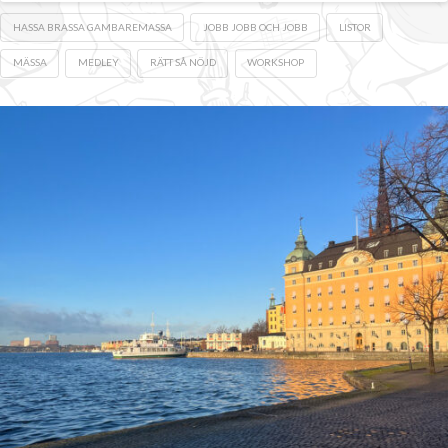
HASSA BRASSA GAMBAREMASSA
JOBB JOBB OCH JOBB
LISTOR
MÄSSA
MEDLEY
RÄTT SÅ NÖJD
WORKSHOP