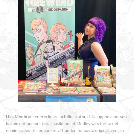
Lisa Medin
är serietecknare och illustratör, tillika upphovsperson
bakom det humoristiska musikeposet Medley vars första del
nominerades till seriepriset Urhunden för bästa originalsvenska