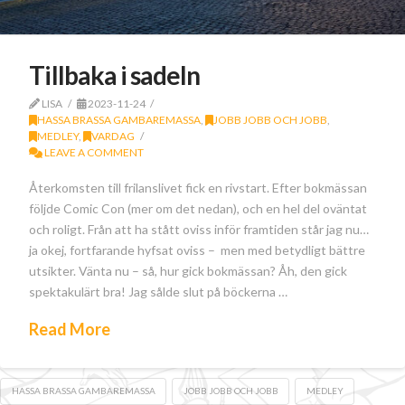
Tillbaka i sadeln
LISA
2023-11-24
HASSA BRASSA GAMBAREMASSA
,
JOBB JOBB OCH JOBB
,
MEDLEY
,
VARDAG
LEAVE A COMMENT
Återkomsten till frilanslivet fick en rivstart. Efter bokmässan
följde Comic Con (mer om det nedan), och en hel del oväntat
och roligt. Från att ha stått oviss inför framtiden står jag nu…
ja okej, fortfarande hyfsat oviss – men med betydligt bättre
utsikter. Vänta nu – så, hur gick bokmässan? Åh, den gick
spektakulärt bra! Jag sålde slut på böckerna …
Read More
HASSA BRASSA GAMBAREMASSA
JOBB JOBB OCH JOBB
MEDLEY