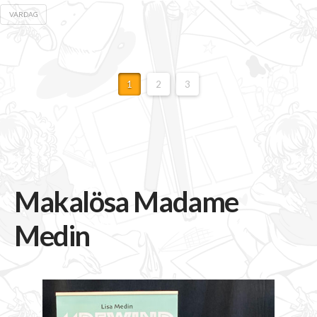
VARDAG
1
2
3
Makalösa Madame
Medin