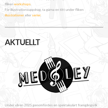
fliken
workshops
.
För illustrationsuppdrag, ta gärna en titt under fliken
illustrationer
eller
serier
.
AKTUELLT
Under våren 2025 genomfördes en spektakulärt framgångsrik