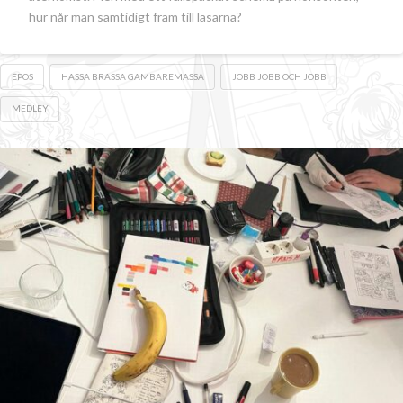
hur når man samtidigt fram till läsarna?
EPOS
HASSA BRASSA GAMBAREMASSA
JOBB JOBB OCH JOBB
MEDLEY