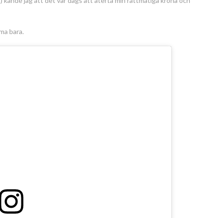
023) kände jag att det var dags att återta min rättmätiga krona och
ama bara.