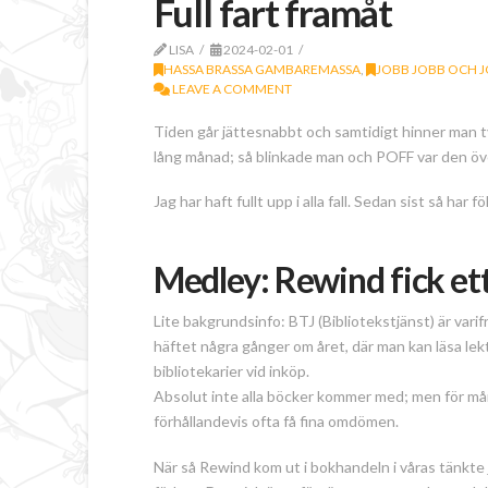
Full fart framåt
LISA
2024-02-01
HASSA BRASSA GAMBAREMASSA
,
JOBB JOBB OCH 
LEAVE A COMMENT
Tiden går jättesnabbt och samtidigt hinner man t
lång månad; så blinkade man och POFF var den öv
Jag har haft fullt upp i alla fall. Sedan sist så har 
Medley: Rewind fick et
Lite bakgrundsinfo: BTJ (Bibliotekstjänst) är varifr
häftet några gånger om året, där man kan läsa 
bibliotekarier vid inköp.
Absolut inte alla böcker kommer med; men för mån
förhållandevis ofta få fina omdömen.
När så Rewind kom ut i bokhandeln i våras tänkte j