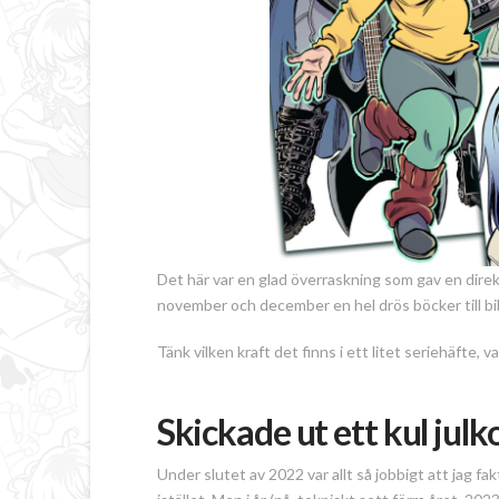
Det här var en glad överraskning som gav en dire
november och december en hel drös böcker till bibl
Tänk vilken kraft det finns i ett litet seriehäfte, va
Skickade ut ett kul julk
Under slutet av 2022 var allt så jobbigt att jag fak