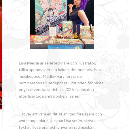
Lisa Medin
är serietecknare och illustratör,
tillika upphovsperson bakom det humoristiska
musikeposet Medley vars första del
nominerades till seriepriset Urhunden för bästa
originalsvenska seriebok. 2026 släpps den
efterlängtade andra boken i serien.
Utöver att vara en flitigt anlitad föreläsare och
workshopledare, tecknar Lisa serier, skriver
texter, illustrerar och driver en rad episka