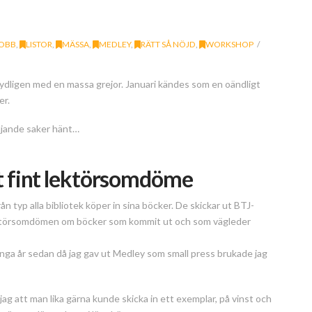
JOBB
,
LISTOR
,
MÄSSA
,
MEDLEY
,
RÄTT SÅ NÖJD
,
WORKSHOP
ydligen med en massa grejor. Januari kändes som en oändligt
er.
följande saker hänt…
t fint lektörsomdöme
ån typ alla bibliotek köper in sina böcker. De skickar ut BTJ-
lektörsomdömen om böcker som kommit ut och som vägleder
ga år sedan då jag gav ut Medley som small press brukade jag
ag att man lika gärna kunde skicka in ett exemplar, på vinst och