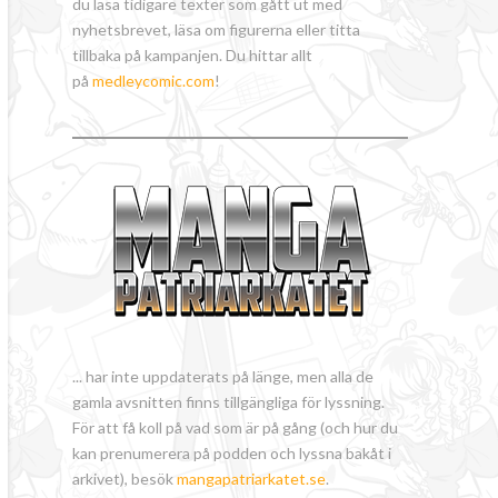
du läsa tidigare texter som gått ut med
nyhetsbrevet, läsa om figurerna eller titta
tillbaka på kampanjen. Du hittar allt
på
medleycomic.com
!
... har inte uppdaterats på länge, men alla de
gamla avsnitten finns tillgängliga för lyssning.
För att få koll på vad som är på gång (och hur du
kan prenumerera på podden och lyssna bakåt i
arkivet), besök
mangapatriarkatet.se
.