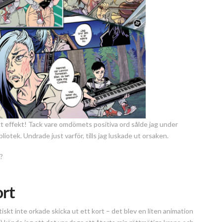
kt effekt! Tack vare omdömets positiva ord sålde jag under
iotek. Undrade just varför, tills jag luskade ut orsaken.
?
ort
tiskt inte orkade skicka ut ett kort – det blev en liten animation