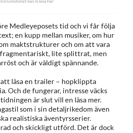
ektörsomdömet kan ni läsa här:
öre Medleyeposets tid och vi får följa
ntext; en kupp mellan musiker, om hur
om maktstrukturer och om att vara
 fragmentariskt, lite splittrat, men
arröst och är väldigt spännande.
tt läsa en trailer – hopklippta
ia. Och de fungerar, intresse väcks
tidningen är slut vill en läsa mer.
gastil som i sin detaljrikedom även
ska realistiska äventyrsserier.
ad och skickligt utförd. Det är dock