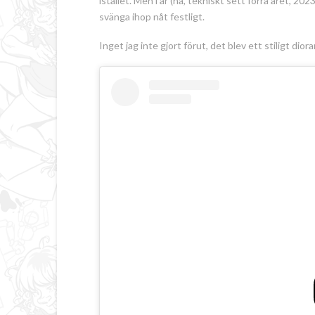
istället. Men i år (nå, tekniskt sett förra året, 2
svänga ihop nåt festligt.
Inget jag inte gjort förut, det blev ett stiligt dior