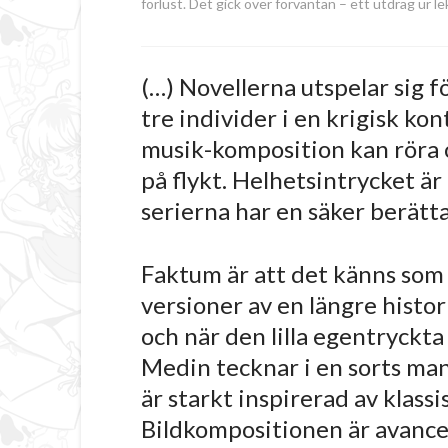
förlust. Det gick över förväntan – ett utdrag ur l
(…) Novellerna utspelar sig f
tre individer i en krigisk ko
musik-komposition kan röra 
på flykt. Helhetsintrycket är
serierna har en säker berätt
Faktum är att det känns som a
versioner av en längre histor
och när den lilla egentryckta 
Medin tecknar i en sorts man
är starkt inspirerad av klassi
Bildkompositionen är avancer