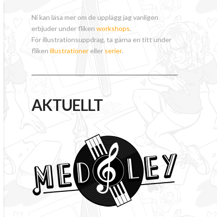
Ni kan läsa mer om de upplägg jag vanligen
erbjuder under fliken
workshops
.
För illustrationsuppdrag, ta gärna en titt under
fliken
illustrationer
eller
serier
.
AKTUELLT